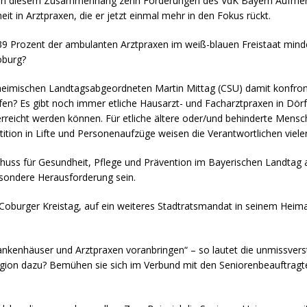
n in diesem Zusammenhang zehn Forderungen des VdK Bayern Aufmer
eit in Arztpraxen, die er jetzt einmal mehr in den Fokus rückt.
9 Prozent der ambulanten Arztpraxen im weiß-blauen Freistaat mindes
oburg?
eimischen Landtagsabgeordneten Martin Mittag (CSU) damit konfrontie
? Es gibt noch immer etliche Hausarzt- und Facharztpraxen in Dörfe
eicht werden können. Für etliche ältere oder/und behinderte Mensche
tion in Lifte und Personenaufzüge weisen die Verantwortlichen vieler
uss für Gesundheit, Pflege und Prävention im Bayerischen Landtag a
besondere Herausforderung sein.
n Coburger Kreistag, auf ein weiteres Stadtratsmandat in seinem Heim
ankenhäuser und Arztpraxen voranbringen“ – so lautet die unmissver
egion dazu? Bemühen sie sich im Verbund mit den Seniorenbeauftra