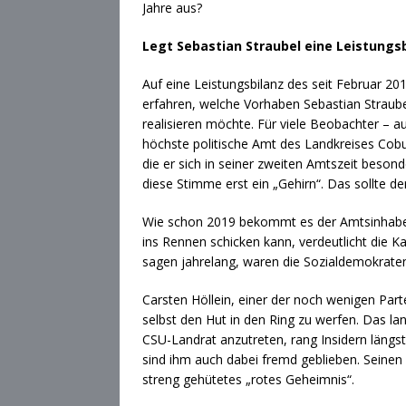
Jahre aus?
Legt Sebastian Straubel eine Leistungsb
Auf eine Leistungsbilanz des seit Februar 2
erfahren, welche Vorhaben Sebastian Straubel
realisieren möchte. Für viele Beobachter – a
höchste politische Amt des Landkreises Cobu
die er sich in seiner zweiten Amtszeit beson
diese Stimme erst ein „Gehirn“. Das sollte der
Wie schon 2019 bekommt es der Amtsinhaber 
ins Rennen schicken kann, verdeutlicht die K
sagen jahrelang, waren die Sozialdemokrate
Carsten Höllein, einer der noch wenigen Part
selbst den Hut in den Ring zu werfen. Das l
CSU-Landrat anzutreten, rang Insidern längs
sind ihm auch dabei fremd geblieben. Seinen 
streng gehütetes „rotes Geheimnis“.