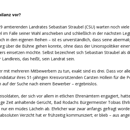
ilanz vor?
019 amtierenden Landrates Sebastian Straubel (CSU) warten noch viel
 im Falle seiner Wahl anschieben und schließlich in der nächsten Legi
uch in den eigenen Reihen – ist es unverständlich, dass seine aberma
rg über die Bühne gehen konnte, ohne dass der Unionspolitiker eine
ders einsetzen möchte. Selbst bezeichnet sich Sebastian Straubel als 
 Landkreis, das heißt, sein Landrat sein.
mit mehreren Mitbewerbern zu tun, exakt sind es drei. Dass vor all
andidatur ihres 51-jährigen Kreisvorsitzenden Carsten Höllein für die
n auf der Suche nach einem Bewerber – ergebnislos.
eisoldaten, der sich vor allem in etlichen Ehrenämtern engagiert, hat
ange Zeit anhaltende Gerücht, Bad Rodachs Bürgermeister Tobias Ehr
t nur ein müdes Lächeln ab. Ehrlicher war zwar anfangs gefragt worde
absoluten Verzicht hat er frühzeitig kommuniziert; er blieb – aus ang