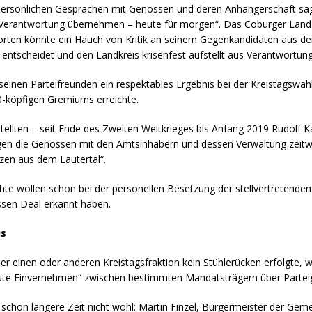
In persönlichen Gesprächen mit Genossen und deren Anhängerschaft sagt
erantwortung übernehmen – heute für morgen“. Das Coburger Land br
orten könnte ein Hauch von Kritik an seinem Gegenkandidaten aus dem
r entscheidet und den Landkreis krisenfest aufstellt aus Verantwortun
einen Parteifreunden ein respektables Ergebnis bei der Kreistagswahl 
60-köpfigen Gremiums erreichte.
tellten – seit Ende des Zweiten Weltkrieges bis Anfang 2019 Rudolf
ngen die Genossen mit den Amtsinhabern und dessen Verwaltung zeitwei
en aus dem Lautertal“.
e wollen schon bei der personellen Besetzung der stellvertretenden 
sen Deal erkannt haben.
us
der einen oder anderen Kreistagsfraktion kein Stühlerücken erfolgte, w
 gute Einvernehmen“ zwischen bestimmten Mandatsträgern über Partei
n schon längere Zeit nicht wohl: Martin Finzel, Bürgermeister der Gem