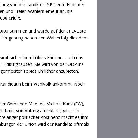
rennung von der Landkreis-SPD zum Ende der
nen und Freien Wählern erneut an, sie
08 erfüllt.
r 5.000 Stimmen und wurde auf der SPD-Liste
iner Umgebung haben den Wahlerfolg dies dem
irbt sich neben Tobias Ehrlicher auch das
n Hildburghausen. Sie wird von der ÖDP ins
rgermeister Tobias Ehrlicher anzubieten.
ÖDP-Kandidatin beim Wahlvolk ankommt. Noch
r der Gemeinde Meeder, Michael Kunz (FW),
ch habe von Anfang an erklärt“, gibt sich
hrelanger politischer Abstinenz macht es ihm
altungen der Union wird der Kandidat oftmals