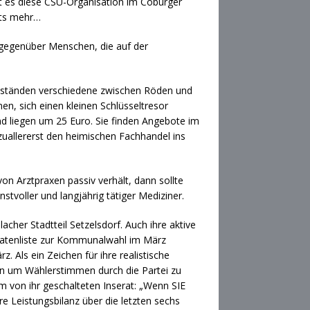
it es diese CSU-Organisation im Coburger
hts mehr…
em gegenüber Menschen, die auf der
Abständen verschiedene zwischen Röden und
en, sich einen kleinen Schlüsseltresor
nd liegen um 25 Euro. Sie finden Angebote im
 zuallererst den heimischen Fachhandel ins
on Arztpraxen passiv verhält, dann sollte
stvoller und langjährig tätiger Mediziner.
her Stadtteil Setzelsdorf. Auch ihre aktive
didatenliste zur Kommunalwahl im März
. Als ein Zeichen für ihre realistische
en um Wählerstimmen durch die Partei zu
m von ihr geschalteten Inserat: „Wenn SIE
hre Leistungsbilanz über die letzten sechs