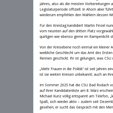
Jahres, also als die meisten Vorbereitungen
Legislaturperiode offiziell. In Ahorn aber f
wiederum empfehlen den Wählern dessen Wied
Für den Kreistag kandidiert Martin Finzel nu
vom neunten auf den dritten Platz vorgewäh
quirligen wie ebenso gerne im Rampenlicht 
Von der Kreisebene noch einmal ein kleiner 
weibliche Geschlecht um das Amt des Ersten B
Rennen geschickt. Ihr ist gelungen, was CSU 
„Mehr Frauen in die Politik“ ist seit Jahre
ist sie weiten Kreisen unbekannt; auch an ih
Im Sommer 2025 hat die CSU Bad Rodach voll
auf ihrer Kandidatenliste am 8. März erschein
Michael Kunz völlig entspannt am Telefon, „
Spaß, sich wieder aktiv – zudem seit Dezemb
gesehen; er sucht das Gespräch mit den Me