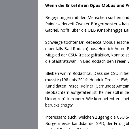
Wenn die Enkel ihren Opas Möbus und Pü
Begegnungen mit den Menschen suchen und pfl
Rainer – derzeit Zweiter Bürgermeister – kan
Gabriel, hofft, über die ULB (Unabhängige La
Schwiegertochter Dr. Rebecca Möbus erschein
(ebenfalls Bad Rodach) aus. Heinrich-Adam Pül
Mitglied der CSU-Kreistagsfraktion, konnte se
die Stadtratswahl in Bad Rodach den Freien 
Bleiben wir im Rodachtal. Dass die CSU in S
musste (1984 bis 2014: Hendrik Dressel, FW;
Kandidaten Pascal Kellner (Gemünda) Amtsin
Beobachtern aufgefallen ist: Kellner soll i
Union zurückerobern. Wie kompetent erscheint 
berücksichtigt?
Interessant auch, welchen Zugang die CSU S
Bürgermeisterkandidat der SPD, der Erfolg b