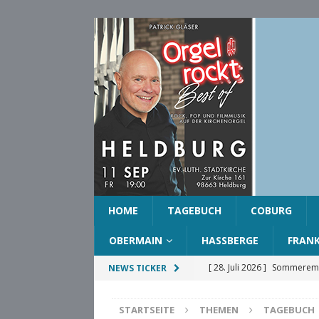
HOME
TAGEBUCH
COBURG
OBERMAIN
HASSBERGE
FRAN
[ 28. Juli 2026 ]
Sommeremp
NEWS TICKER
COBURG
STARTSEITE
THEMEN
TAGEBUCH
[ 28. Juli 2026 ]
Ehrenring d