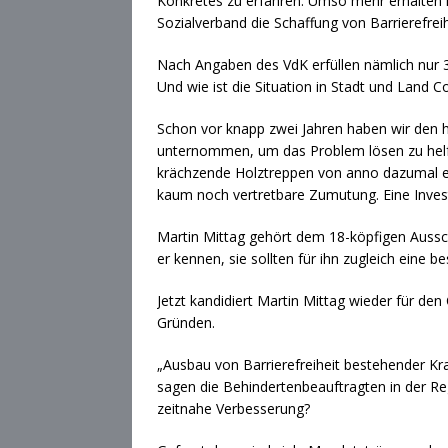
Konkretes zu erfahren. Umso mehr erhalte
Sozialverband die Schaffung von Barrierefreih
Nach Angaben des VdK erfüllen nämlich nur 3
Und wie ist die Situation in Stadt und Land C
Schon vor knapp zwei Jahren haben wir den h
unternommen, um das Problem lösen zu helfen
krächzende Holztreppen von anno dazumal err
kaum noch vertretbare Zumutung. Eine Investi
Martin Mittag gehört dem 18-köpfigen Aussch
er kennen, sie sollten für ihn zugleich eine 
Jetzt kandidiert Martin Mittag wieder für de
Gründen.
„Ausbau von Barrierefreiheit bestehender Kr
sagen die Behindertenbeauftragten in der R
zeitnahe Verbesserung?