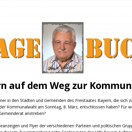
fürstin auf der Waldbühne Heldritt
BAD RODACH
 W. Heike, Neustadt, seit 100 Tagen im Amt
TAGEBUCH
rg dankt HABA Bad Rodach
COBURG
ern auf dem Weg zur Kommun
ner in den Städten und Gemeinden des Freistaates Bayern, die sich z
der Kommunalwahl am Sonntag, 8. März, entschlossen haben? Für wel
r Gemeinderat anstreben?
eanzeigen und Flyer der verschiedenen Parteien und politischen Gru