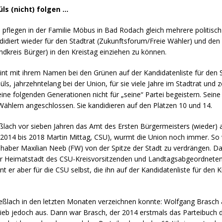
ls (nicht) folgen …
egen in der Familie Möbus in Bad Rodach gleich mehrere politisch I
didiert wieder für den Stadtrat (Zukunftsforum/Freie Wähler) und den
ndkreis Bürger) in den Kreistag einziehen zu können.
t mit ihrem Namen bei den Grünen auf der Kandidatenliste für den Sta
s, jahrzehntelang bei der Union, für sie viele Jahre im Stadtrat und 
ine folgenden Generationen nicht für „seine“ Partei begeistern. Seine
Wählern angeschlossen. Sie kandidieren auf den Plätzen 10 und 14.
eßlach vor sieben Jahren das Amt des Ersten Bürgermeisters (wieder
 2014 bis 2018 Martin Mittag, CSU), wurmt die Union noch immer. So w
haber Maxilian Neeb (FW) von der Spitze der Stadt zu verdrängen. D
n der Heimatstadt des CSU-Kreisvorsitzenden und Landtagsabgeordnete
er aber für die CSU selbst, die ihn auf der Kandidatenliste für den K
eßlach in den letzten Monaten verzeichnen konnte: Wolfgang Brasch 
lieb jedoch aus. Dann war Brasch, der 2014 erstmals das Parteibuch 