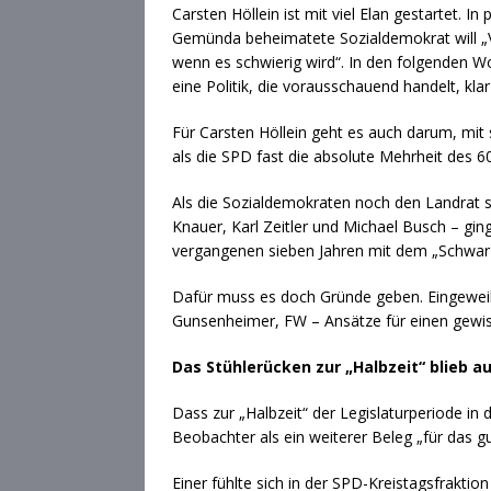
Carsten Höllein ist mit viel Elan gestartet. 
Gemünda beheimatete Sozialdemokrat will „V
wenn es schwierig wird“. In den folgenden W
eine Politik, die vorausschauend handelt, kla
Für Carsten Höllein geht es auch darum, mit s
als die SPD fast die absolute Mehrheit des 
Als die Sozialdemokraten noch den Landrat s
Knauer, Karl Zeitler und Michael Busch – gi
vergangenen sieben Jahren mit dem „Schwarz
Dafür muss es doch Gründe geben. Eingeweiht
Gunsenheimer, FW – Ansätze für einen gewis
Das Stühlerücken zur „Halbzeit“ blieb a
Dass zur „Halbzeit“ der Legislaturperiode in 
Beobachter als ein weiterer Beleg „für das
Einer fühlte sich in der SPD-Kreistagsfraktio