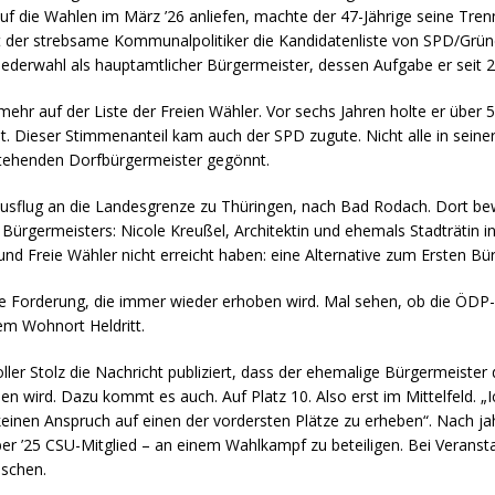
 auf die Wahlen im März ’26 anliefen, machte der 47-Jährige seine T
ührt der strebsame Kommunalpolitiker die Kandidatenliste von SPD/Grü
erwahl als hauptamtlicher Bürgermeister, dessen Aufgabe er seit 20
nmehr auf der Liste der Freien Wähler. Vor sechs Jahren holte er übe
lt. Dieser Stimmenanteil kam auch der SPD zugute. Nicht alle in se
stehenden Dorfbürgermeister gegönnt.
Ausflug an die Landesgrenze zu Thüringen, nach Bad Rodach. Dort bew
ürgermeisters: Nicole Kreußel, Architektin und ehemals Stadträtin i
und Freie Wähler nicht erreicht haben: eine Alternative zum Ersten Bü
n eine Forderung, die immer wieder erhoben wird. Mal sehen, ob die 
rem Wohnort Heldritt.
er Stolz die Nachricht publiziert, dass der ehemalige Bürgermeiste
en wird. Dazu kommt es auch. Auf Platz 10. Also erst im Mittelfeld. „I
keinen Anspruch auf einen der vordersten Plätze zu erheben“. Nach ja
er ’25 CSU-Mitglied – an einem Wahlkampf zu beteiligen. Bei Veranst
nschen.