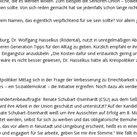
olche, die es werden wollen. Zum Beispiel die Senioren-Union – sowe
n sollte. Von sich reden gemacht hat sie jedenfalls schon lange nic
hrem Namen, das eigentlich verpflichtend für sie sein sollte? Vor all
burg, Dr. Wolfgang Hasselkus (Rödental), nutzt in unregelmäßigen 
ren Generation Tipps für den Alltag zu geben. Kürzlich empfahl er ihn
Eingangstür anzudübeln. „Die Kosten dafür sind erstaunlich gering u
r wäre es nicht besser gewesen, Dr. Hasselkus hätte als Kreispolitiker
litiker Mittag sich in der Frage der Verbesserung zu Erreichbarkeit v
– ein Sozialdemokrat – die Initiative ergreifen. Noch dazu als verdien
indertenbeauftragte: Renate Schubart-Eisenhardt (CSU) aus dem Seßlac
wird ihre Arbeit in der Union geschätzt und unterstützt? Auf der Kan
ate Schubart-Eisenhardt weiß um ihre Aussichten auf Erfolg am 8. März
tet werden, selbst für sich zu werben und das obligatorische Bemüh
, das vor allem in Neustadt und Umgebung erscheint, heißt es in eine
 und engagiert für Sie arbeite, geben Sie mir ihre Stimme.“ Wie fällt i