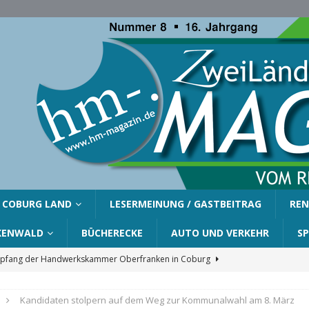
COBURG LAND
LESERMEINUNG / GASTBEITRAG
REN
KENWALD
BÜCHERECKE
AUTO UND VERKEHR
S
fang der Handwerkskammer Oberfranken in Coburg
Kandidaten stolpern auf dem Weg zur Kommunalwahl am 8. März
er Gemeinde Ahorn für Silvia Finzel
AHORN