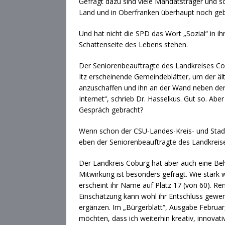
Gefragt dazu sind viele Mandatsträger und s
Land und in Oberfranken überhaupt noch gebe
Und hat nicht die SPD das Wort „Sozial“ in i
Schattenseite des Lebens stehen.
Der Seniorenbeauftragte des Landkreises Co
Itz erscheinende Gemeindeblätter, um der älte
anzuschaffen und ihn an der Wand neben der 
Internet“, schrieb Dr. Hasselkus. Gut so. Abe
Gespräch gebracht?
Wenn schon der CSU-Landes-Kreis- und Stadtpo
eben der Seniorenbeauftragte des Landkreises 
Der Landkreis Coburg hat aber auch eine Beh
Mitwirkung ist besonders gefragt. Wie stark 
erscheint ihr Name auf Platz 17 (von 60). Ren
Einschätzung kann wohl ihr Entschluss gewer
ergänzen. Im „Bürgerblatt“, Ausgabe Februar
möchten, dass ich weiterhin kreativ, innovativ