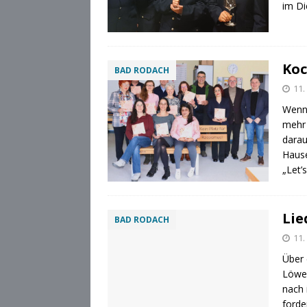
im Di
Koc
BAD RODACH
11.
Wenn 
mehr 
darau
Hause
„Let’
Lie
BAD RODACH
11.
Über 
Löwel
nach 
forde