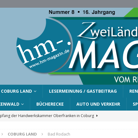
COBURG LAND
LESERMEINUNG / GASTBEITRAG
REN
KENWALD
BÜCHERECKE
AUTO UND VERKEHR
S
fang der Handwerkskammer Oberfranken in Coburg
COBURG LAND
Bad Rodach
er Gemeinde Ahorn für Silvia Finzel
AHORN