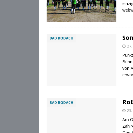
einzi
weltw
Som
BAD RODACH
27.
Pünkt
Bühne
von A
erwar
Roß
BAD RODACH
23.
Am Os
Zahlr
Den A