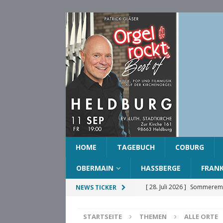
HOME
TAGEBUCH
COBURG
OBERMAIN
HASSBERGE
FRAN
[ 28. Juli 2026 ]
Sommeremp
NEWS TICKER
COBURG
STARTSEITE
THEMEN
ALLE ORTE
[ 28. Juli 2026 ]
Ehrenring d