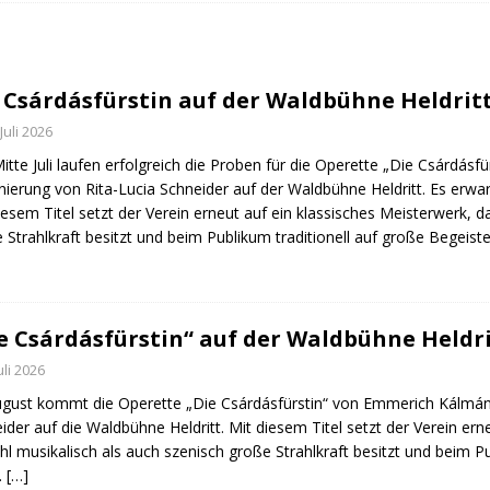
fürstin auf der Waldbühne Heldritt
BAD RODACH
 W. Heike, Neustadt, seit 100 Tagen im Amt
TAGEBUCH
 Csárdásfürstin auf der Waldbühne Heldrit
rg dankt HABA Bad Rodach
COBURG
 Juli 2026
Mitte Juli laufen erfolgreich die Proben für die Operette „Die Csárdás
nierung von Rita-Lucia Schneider auf der Waldbühne Heldritt. Es erwa
iesem Titel setzt der Verein erneut auf ein klassisches Meisterwerk, 
 Strahlkraft besitzt und beim Publikum traditionell auf große Begeis
e Csárdásfürstin“ auf der Waldbühne Heldr
Juli 2026
gust kommt die Operette „Die Csárdásfürstin“ von Emmerich Kálmán i
ider auf die Waldbühne Heldritt. Mit diesem Titel setzt der Verein ern
l musikalisch als auch szenisch große Strahlkraft besitzt und beim P
.
[…]