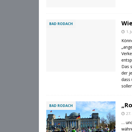
Wie
BAD RODACH
1. 
Könne
„ange
Verke
entsp
Das s
der j
dass 
solle
„Ro
BAD RODACH
27.
… und
währe