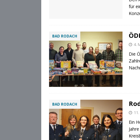
für 
Konze
ÖDP
BAD RODACH
4. 
Die Ö
Zahlr
Nachm
Rod
BAD RODACH
11.
Ein H
Jahre
Kreis