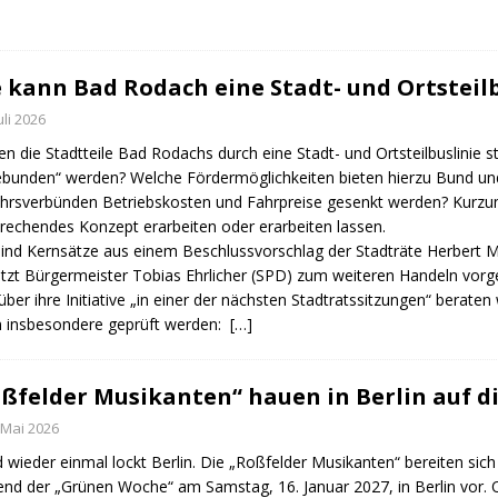
 kann Bad Rodach eine Stadt- und Ortstei
Juli 2026
n die Stadtteile Bad Rodachs durch eine Stadt- und Ortsteilbuslinie s
bunden“ werden? Welche Fördermöglichkeiten bieten hierzu Bund un
hrsverbünden Betriebskosten und Fahrpreise gesenkt werden? Kurzum
rechendes Konzept erarbeiten oder erarbeiten lassen.
ind Kernsätze aus einem Beschlussvorschlag der Stadträte Herbert 
etzt Bürgermeister Tobias Ehrlicher (SPD) zum weiteren Handeln vor
über ihre Initiative „in einer der nächsten Stadtratssitzungen“ beraten
n insbesondere geprüft werden:
[…]
ßfelder Musikanten“ hauen in Berlin auf d
 Mai 2026
 wieder einmal lockt Berlin. Die „Roßfelder Musikanten“ bereiten sic
nd der „Grünen Woche“ am Samstag, 16. Januar 2027, in Berlin vor. O