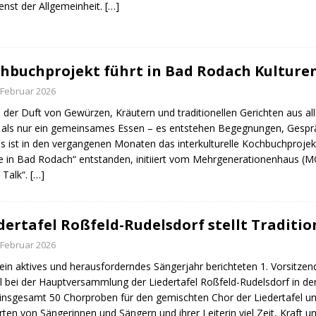
enst der Allgemeinheit.
[…]
hbuchprojekt führt in Bad Rodach Kultur
 Februar 2026
der Duft von Gewürzen, Kräutern und traditionellen Gerichten aus all
als nur ein gemeinsames Essen – es entstehen Begegnungen, Gespr
s ist in den vergangenen Monaten das interkulturelle Kochbuchprojek
 in Bad Rodach“ entstanden, initiiert vom Mehrgenerationenhaus (M
s Talk“.
[…]
dertafel Roßfeld-Rudelsdorf stellt Traditi
 Februar 2026
ein aktives und herausforderndes Sängerjahr berichteten 1. Vorsitzend
 bei der Hauptversammlung der Liedertafel Roßfeld-Rudelsdorf in der 
insgesamt 50 Chorproben für den gemischten Chor der Liedertafel un
rten von Sängerinnen und Sängern und ihrer Leiterin viel Zeit, Kraft