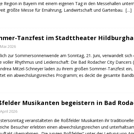
ge Region in Bayern mit einem eigenen Tag in den Messehallen unter
eit größte Messe für Ernährung, Landwirtschaft und Gartenbau.
[…]
mer-Tanzfest im Stadttheater Hildburgh
 Mai 2026
lich zur Sommersonnenwende am Sonntag, 21. Juni, verwandelt sich d
 voller Rhythmus und Leidenschaft: Die Bad Rodacher City Dancers 
ndrea Mitzel-Schneyer laden zu ihrem großen Sommer-Tanzfest ein, 
tet ein abwechslungsreiches Programm; es deckt die gesamte Bandbr
felder Musikanten begeistern in Bad Roda
 April 2026
tersonntag veranstalteten die Roßfelder Musikanten ihr traditionelles
eiche Besucher erlebten einen abwechslungsreichen und unterhaltsa
uftakt übernahmen „Die jungen Roßfelder“ unter der Leitung von Ann