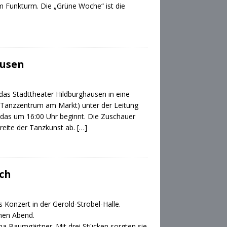
m Funkturm. Die „Grüne Woche“ ist die
ausen
as Stadttheater Hildburghausen in eine
(Tanzzentrum am Markt) unter der Leitung
das um 16:00 Uhr beginnt. Die Zuschauer
eite der Tanzkunst ab.
[…]
ch
 Konzert in der Gerold-Strobel-Halle.
men Abend.
a Baumgärtner. Mit drei Stücken sorgten sie