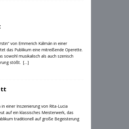
t
fürstin“ von Emmerich Kálmán in einer
rtet das Publikum eine mitreißende Operette.
das sowohl musikalisch als auch szenisch
terung stößt.
[…]
itt
n einer Inszenierung von Rita-Lucia
eut auf ein klassisches Meisterwerk, das
ublikum traditionell auf große Begeisterung