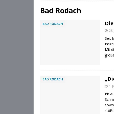
[ 28. Juli 2026 ]
Die Csárdás
Bad Rodach
[ 28. Juli 2026 ]
OB Dominik
Die
BAD RODACH
[ 28. Juli 2026 ]
Stadt Cobu
28.
Seit 
Insze
Mit d
große
„Di
BAD RODACH
1. 
Im Au
Schne
sowoh
stößt