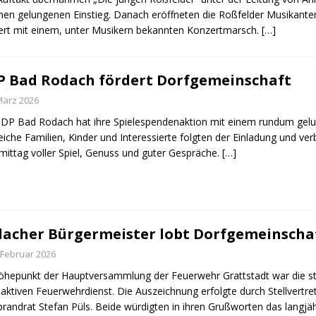
einen gelungenen Einstieg. Danach eröffneten die Roßfelder Musikanten
rt mit einem, unter Musikern bekannten Konzertmarsch.
[…]
 Bad Rodach fördert Dorfgemeinschaft
März 2026
DP Bad Rodach hat ihre Spielespendenaktion mit einem rundum gelu
eiche Familien, Kinder und Interessierte folgten der Einladung und 
ittag voller Spiel, Genuss und guter Gespräche.
[…]
acher Bürgermeister lobt Dorfgemeinscha
 Februar 2026
öhepunkt der Hauptversammlung der Feuerwehr Grattstadt war die sta
 aktiven Feuerwehrdienst. Die Auszeichnung erfolgte durch Stellvert
brandrat Stefan Püls. Beide würdigten in ihren Grußworten das langjä