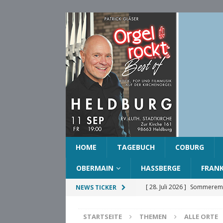
HOME
TAGEBUCH
COBURG
OBERMAIN
HASSBERGE
FRAN
[ 28. Juli 2026 ]
Sommeremp
NEWS TICKER
COBURG
STARTSEITE
THEMEN
ALLE ORTE
[ 28. Juli 2026 ]
Ehrenring d