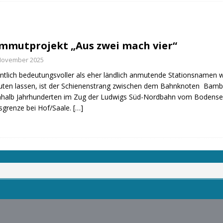
fürstin auf der Waldbühne Heldritt
BAD RODACH
 W. Heike, Neustadt, seit 100 Tagen im Amt
TAGEBUCH
mutprojekt „Aus zwei mach vier“
rg dankt HABA Bad Rodach
COBURG
 November 2025
tlich bedeutungsvoller als eher ländlich anmutende Stationsnamen wi
ten lassen, ist der Schienenstrang zwischen dem Bahnknoten Bambe
nhalb Jahrhunderten im Zug der Ludwigs Süd-Nordbahn vom Bodensee
sgrenze bei Hof/Saale.
[…]