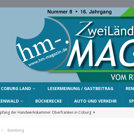
COBURG LAND
LESERMEINUNG / GASTBEITRAG
REN
KENWALD
BÜCHERECKE
AUTO UND VERKEHR
S
fang der Handwerkskammer Oberfranken in Coburg
Bamberg
er Gemeinde Ahorn für Silvia Finzel
AHORN