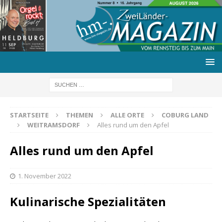
STARTSEITE
THEMEN
ALLE ORTE
COBURG LAND
WEITRAMSDORF
Alles rund um den Apfel
Alles rund um den Apfel
1. November 2022
Kulinarische Spezialitäten