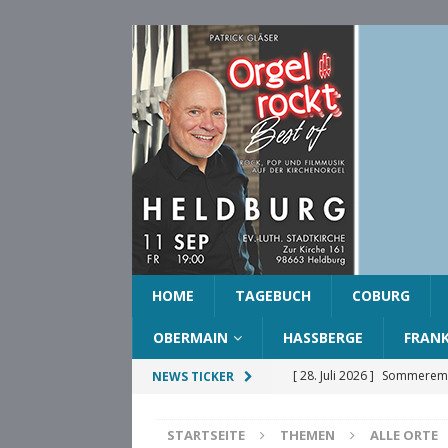
HOME
TAGEBUCH
COBURG
OBERMAIN
HASSBERGE
FRAN
[ 28. Juli 2026 ]
Sommeremp
NEWS TICKER
COBURG
STARTSEITE
THEMEN
ALLE ORTE
[ 28. Juli 2026 ]
Ehrenring d