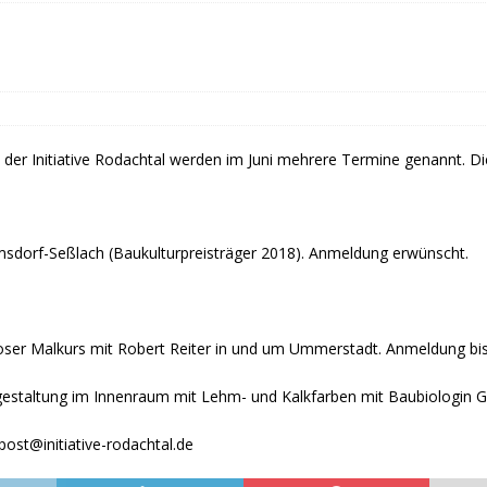
fürstin auf der Waldbühne Heldritt
BAD RODACH
 W. Heike, Neustadt, seit 100 Tagen im Amt
TAGEBUCH
rg dankt HABA Bad Rodach
COBURG
r Initiative Rodachtal werden im Juni mehrere Termine genannt. Die
sdorf-Seßlach (Baukulturpreisträger 2018). Anmeldung erwünscht.
nloser Malkurs mit Robert Reiter in und um Ummerstadt. Anmeldung bis 
taltung im Innenraum mit Lehm- und Kalkfarben mit Baubiologin Gabr
ost@initiative-rodachtal.de