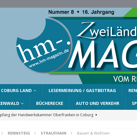
COBURG LAND
LESERMEINUNG / GASTBEITRAG
REN
KENWALD
BÜCHERECKE
AUTO UND VERKEHR
S
fang der Handwerkskammer Oberfranken in Coburg
RENNSTEIG
STRAUFHAIN
Bauen & Wohnen
er Gemeinde Ahorn für Silvia Finzel
AHORN