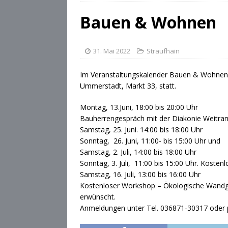
[ 28. Juli 2026 ]
Die Csárdás
Bauen & Wohnen
[ 28. Juli 2026 ]
OB Dominik
[ 28. Juli 2026 ]
Stadt Cobu
31. Mai 2022
Straufhain
Im Veranstaltungskalender Bauen & Wohnen de
Ummerstadt, Markt 33, statt.
Montag, 13.Juni, 18:00 bis 20:00 Uhr
Bauherrengespräch mit der Diakonie Weitram
Samstag, 25. Juni. 14:00 bis 18:00 Uhr
Sonntag, 26. Juni, 11:00- bis 15:00 Uhr und
Samstag, 2. Juli, 14:00 bis 18:00 Uhr
Sonntag, 3. Juli, 11:00 bis 15:00 Uhr. Koste
Samstag, 16. Juli, 13:00 bis 16:00 Uhr
Kostenloser Workshop – Ökologische Wandges
erwünscht.
Anmeldungen unter Tel. 036871-30317 oder p