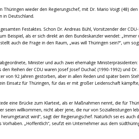
in Thüringen wieder den Regierungschef, mit Dr. Mario Voigt (48) den 
n in Deutschland.
s gesamten Festaktes. Schon Dr. Andreas Bühl, Vorsitzender der CDU-
m Beispiel, als er sich direkt an den Bundeskanzler wendet: „Immer w
stellt auch die Frage in den Raum, „was will Thüringen sein?“, um sog
abgeordnete, Minister und auch zwei ehemalige Ministerpräsidenten: D
s den Reihen der CDU waren Josef Josef Duchač (1990-1992) und Dr. B
ter von 92 Jahren gestorben, aber in allen Reden und später beim 
ein Einsatz für Thüringen, für das er mit großer Leidenschaft kämpfte,
er Rede eine Brücke zum Klartext, als er Maßnahmen nennt, die für Th
r seien willkommen, nicht aber jene, die nur von Sozialleistungen le
herumgetanzt wird“, sagt der Regierungschef. Natürlich sei es auch d
s Vorhaben. „Hoffentlich“, seufzt ein Unternehmer aus dem südthürin