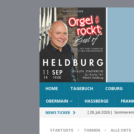
HOME
TAGEBUCH
COBURG
OBERMAIN
HASSBERGE
FRAN
[ 28. Juli 2026 ]
Sommeremp
NEWS TICKER
COBURG
STARTSEITE
THEMEN
ALLE ORTE
[ 28. Juli 2026 ]
Ehrenring d