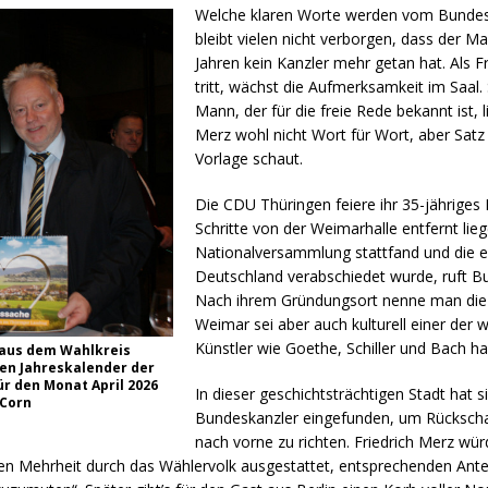
Welche klaren Worte werden vom Bundeska
bleibt vielen nicht verborgen, dass der M
Jahren kein Kanzler mehr getan hat. Als 
tritt, wächst die Aufmerksamkeit im Saal.
Mann, der für die freie Rede bekannt ist, l
Merz wohl nicht Wort für Wort, aber Satz
Vorlage schaut.
Die CDU Thüringen feiere ihr 35-jährige
Schritte von der Weimarhalle entfernt lieg
Nationalversammlung stattfand und die e
Deutschland verabschiedet wurde, ruft Bu
Nach ihrem Gründungsort nenne man die 
Weimar sei aber auch kulturell einer der 
Künstler wie Goethe, Schiller und Bach hab
aus dem Wahlkreis
den Jahreskalender der
r den Monat April 2026
In dieser geschichtsträchtigen Stadt hat 
 Corn
Bundeskanzler eingefunden, um Rückschau
nach vorne zu richten. Friedrich Merz wür
n Mehrheit durch das Wählervolk ausgestattet, entsprechenden Antei