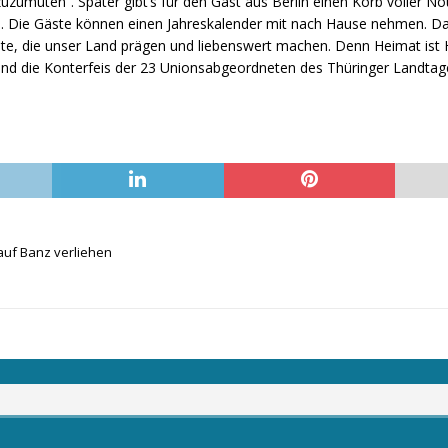
uzumuten“. Später gibt’s für den Gast aus Berlin einen Korb voller No
len. Die Gäste können einen Jahreskalender mit nach Hause nehmen. Da
te, die unser Land prägen und liebenswert machen. Denn Heimat ist 
s sind die Konterfeis der 23 Unionsabgeordneten des Thüringer Landta
auf Banz verliehen