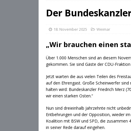
[ 28. Juli 2026 ]
Die Csárdás
Der Bundeskanzle
[ 28. Juli 2026 ]
OB Dominik
[ 28. Juli 2026 ]
Stadt Cobu
18. November 2025
Weimar
„Wir brauchen einen st
Über 1.000 Menschen sind an diesem Novemb
gekommen. Sie sind Gäste der CDU-Fraktion i
Jetzt warten die aus vielen Teilen des Freis
auf den Ehrengast. Große Scheinwerfer sind n
halten wird: Bundeskanzler Friedrich Merz (7
wir einen starken Osten.“
Nun sind dreieinhalb Jahrzehnte nicht unbedin
Entbehrungen und der Opposition, wieder im
Koalition mit BSW und SPD, die zusammen 44
in seiner Rede darauf eingehen.