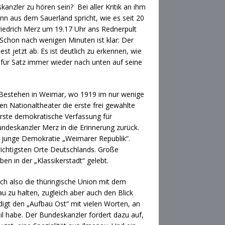
nzler zu hören sein? Bei aller Kritik an ihm
ann aus dem Sauerland spricht, wie es seit 20
Friedrich Merz um 19.17 Uhr ans Rednerpult
 Schon nach wenigen Minuten ist klar: Der
iest jetzt ab. Es ist deutlich zu erkennen, wie
 für Satz immer wieder nach unten auf seine
s Bestehen in Weimar, wo 1919 im nur wenige
en Nationaltheater die erste frei gewählte
rste demokratische Verfassung für
ndeskanzler Merz in die Erinnerung zurück.
junge Demokratie „Weimarer Republik“.
wichtigsten Orte Deutschlands. Große
en in der „Klassikerstadt“ gelebt.
sich also die thüringische Union mit dem
 zu halten, zugleich aber auch den Blick
digt den „Aufbau Ost“ mit vielen Worten, an
l habe. Der Bundeskanzler fordert dazu auf,