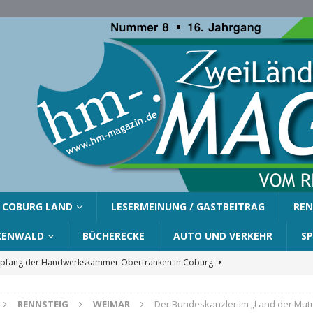
COBURG LAND
LESERMEINUNG / GASTBEITRAG
REN
KENWALD
BÜCHERECKE
AUTO UND VERKEHR
S
fang der Handwerkskammer Oberfranken in Coburg
RENNSTEIG
WEIMAR
Der Bundeskanzler im „Land der Mu
er Gemeinde Ahorn für Silvia Finzel
AHORN