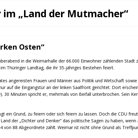
fürstin auf der Waldbühne Heldritt
BAD RODACH
r im „Land der Mutmacher“
 W. Heike, Neustadt, seit 100 Tagen im Amt
TAGEBUCH
rg dankt HABA Bad Rodach
COBURG
arken Osten“
erabend in die Weimarhalle der 66.000 Einwohner zählenden Stadt z
m Thüringer Landtag, die ihr 35-jähriges Bestehen feiert.
taates angereisten Frauen und Männer aus Politik und Wirtschaft sowi
ur auf die Eingangstür an der linken Saalfront gerichtet. Dort ersche
0). 30 Minuten spricht er, mehrmals von Beifall unterbrochen. Sein Ke
gt ein Grund, zu feiern oder sich feiern zu lassen. Doch die CDU freu
 Land der „Dichter und Denker“ das politische Sagen zu haben, wenn
 von 88 Abgeordnete zählt. Weimar ist nicht ohne Grund als Treffpu