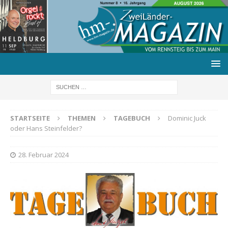
STARTSEITE
THEMEN
TAGEBUCH
Dominic Juck
oder Hans Steinfelder?
28. Februar 2024