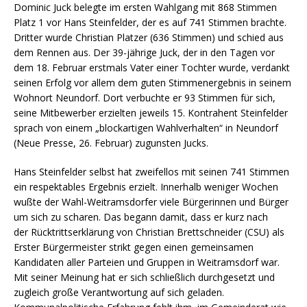
Dominic Juck belegte im ersten Wahlgang mit 868 Stimmen
Platz 1 vor Hans Steinfelder, der es auf 741 Stimmen brachte.
Dritter wurde Christian Platzer (636 Stimmen) und schied aus
dem Rennen aus. Der 39-jährige Juck, der in den Tagen vor
dem 18. Februar erstmals Vater einer Tochter wurde, verdankt
seinen Erfolg vor allem dem guten Stimmenergebnis in seinem
Wohnort Neundorf. Dort verbuchte er 93 Stimmen für sich,
seine Mitbewerber erzielten jeweils 15. Kontrahent Steinfelder
sprach von einem „blockartigen Wahlverhalten“ in Neundorf
(Neue Presse, 26. Februar) zugunsten Jucks.
Hans Steinfelder selbst hat zweifellos mit seinen 741 Stimmen
ein respektables Ergebnis erzielt. Innerhalb weniger Wochen
wußte der Wahl-Weitramsdorfer viele Bürgerinnen und Bürger
um sich zu scharen. Das begann damit, dass er kurz nach
der Rücktrittserklärung von Christian Brettschneider (CSU) als
Erster Bürgermeister strikt gegen einen gemeinsamen
Kandidaten aller Parteien und Gruppen in Weitramsdorf war.
Mit seiner Meinung hat er sich schließlich durchgesetzt und
zugleich große Verantwortung auf sich geladen.