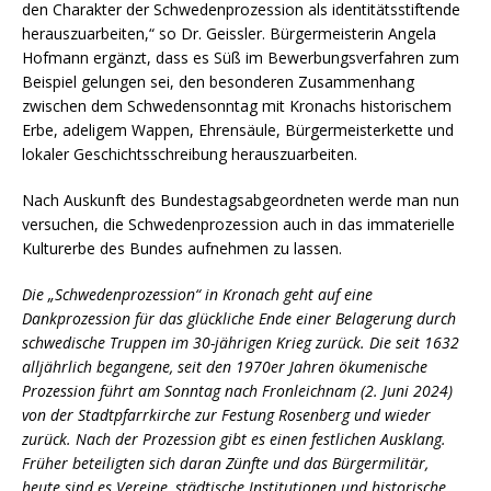
den Charakter der Schwedenprozession als identitätsstiftende
herauszuarbeiten,“ so Dr. Geissler. Bürgermeisterin Angela
Hofmann ergänzt, dass es Süß im Bewerbungsverfahren zum
Beispiel gelungen sei, den besonderen Zusammenhang
zwischen dem Schwedensonntag mit Kronachs historischem
Erbe, adeligem Wappen, Ehrensäule, Bürgermeisterkette und
lokaler Geschichtsschreibung herauszuarbeiten.
Nach Auskunft des Bundestagsabgeordneten werde man nun
versuchen, die Schwedenprozession auch in das immaterielle
Kulturerbe des Bundes aufnehmen zu lassen.
Die „Schwedenprozession“ in Kronach geht auf eine
Dankprozession für das glückliche Ende einer Belagerung durch
schwedische Truppen im 30-jährigen Krieg zurück. Die seit 1632
alljährlich begangene, seit den 1970er Jahren ökumenische
Prozession führt am Sonntag nach Fronleichnam (2. Juni 2024)
von der Stadtpfarrkirche zur Festung Rosenberg und wieder
zurück. Nach der Prozession gibt es einen festlichen Ausklang.
Früher beteiligten sich daran Zünfte und das Bürgermilitär,
heute sind es Vereine, städtische Institutionen und historische