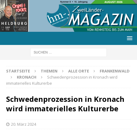
STARTSEITE
THEMEN
ALLE ORTE
FRANKENWALD
KRONACH
Schwedenprozession in Kronach wird
immaterielles Kulturerbe
Schwedenprozession in Kronach
wird immaterielles Kulturerbe
20. März 2024