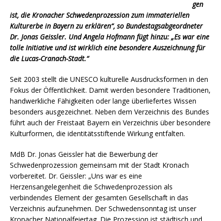
gen
ist, die Kronacher Schwedenprozession zum immateriellen
Kulturerbe in Bayern zu erklären“, so Bundestagsabgeordneter
Dr. Jonas Geissler. Und Angela Hofmann fügt hinzu: „Es war eine
tolle Initiative und ist wirklich eine besondere Auszeichnung für
die Lucas-Cranach-Stadt.“
Seit 2003 stellt die UNESCO kulturelle Ausdrucksformen in den
Fokus der Öffentlichkeit. Damit werden besondere Traditionen,
handwerkliche Fähigkeiten oder lange überliefertes Wissen
besonders ausgezeichnet. Neben dem Verzeichnis des Bundes
führt auch der Freistaat Bayern ein Verzeichnis über besondere
Kulturformen, die identitätsstiftende Wirkung entfalten.
MdB Dr. Jonas Geissler hat die Bewerbung der
Schwedenprozession gemeinsam mit der Stadt Kronach
vorbereitet. Dr. Geissler: „Uns war es eine
Herzensangelegenheit die Schwedenprozession als
verbindendes Element der gesamten Gesellschaft in das
Verzeichnis aufzunehmen. Der Schwedensonntag ist unser
Kronacher Nationalfeiertag. Die Prozession ist städtisch und