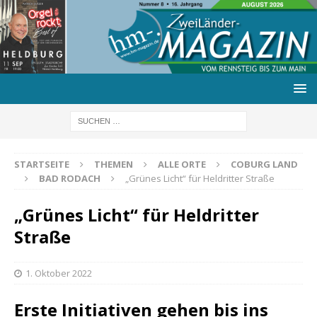
STARTSEITE
THEMEN
ALLE ORTE
COBURG LAND
BAD RODACH
„Grünes Licht“ für Heldritter Straße
„Grünes Licht“ für Heldritter
Straße
1. Oktober 2022
Erste Initiativen gehen bis ins