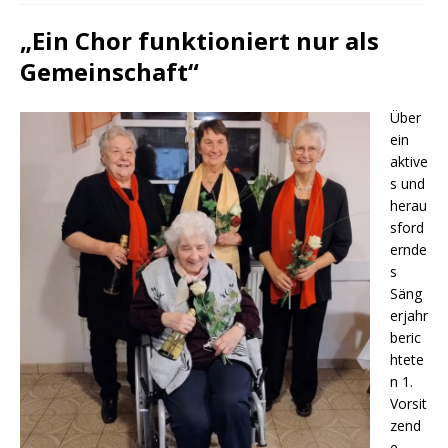
„Ein Chor funktioniert nur als
Gemeinschaft“
Über
ein
aktive
s und
herau
sford
ernde
s
Säng
erjahr
beric
htete
n 1.
Vorsit
zend
e