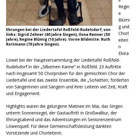
Regin
e
Blümi
g und
Ehrungen bei der Liedertafel Roßfeld-Rudelsdorf, von
Chorl
links: Sigrid Zehner (60 Jahre Singen), Ilona Renner (50
Jahre), Regine Blümig (10 Jahre). Vorne Bildmitte: Ruth
eiteri
Rottmann (70 Jahre Singen).
n
Elvira
Löwel bei der Hauptversammlung der Liedertafel Roßfeld-
Rudelsdorf in der „Silbernen Kanne“ in Roßfeld. 23 Auftritte
nach insgesamt 50 Chorproben für den gemischten Chor der
Liedertafel und das zweite Ensemble, die „SoNetten, forderten
von Sängerinnen und Sängern und ihrer Leiterin viel Zeit, Kraft
und Engagement.
Highlights waren die gelungene Matinee im Mai, das Singen
unterm Sonnensegel, der Gastauftritt in Großwalbur, der
Ehrungsabend und das Adventssingen im Seniorenzentrum
Löwenquell. Für diese Gemeinschaftsleistung dankten
Vorsitzende und Chorleiterin.