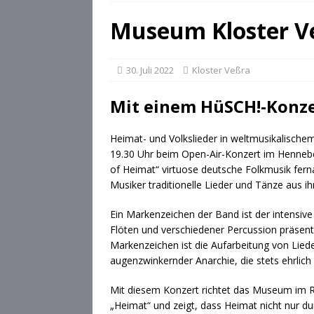
[ 28. Juli 2026 ]
Die Csárdás
Museum Kloster V
[ 28. Juli 2026 ]
OB Dominik 
[ 28. Juli 2026 ]
Stadt Cobu
30. Juli 2022
Kloster Veßra
Mit einem HüSCH!-Konze
Heimat- und Volkslieder in weltmusikalische
19.30 Uhr beim Open-Air-Konzert im Henneb
of Heimat“ virtuose deutsche Folkmusik fern
Musiker traditionelle Lieder und Tänze aus ih
Ein Markenzeichen der Band ist der intensive
Flöten und verschiedener Percussion präsenti
Markenzeichen ist die Aufarbeitung von Lied
augenzwinkernder Anarchie, die stets ehrli
Mit diesem Konzert richtet das Museum im 
„Heimat“ und zeigt, dass Heimat nicht nur d