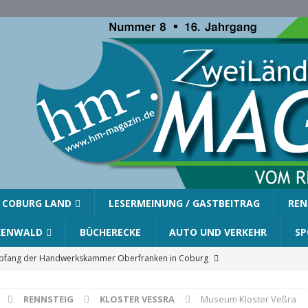
COBURG LAND
LESERMEINUNG / GASTBEITRAG
REN
KENWALD
BÜCHERECKE
AUTO UND VERKEHR
SP
ang der Handwerkskammer Oberfranken in Coburg
RENNSTEIG
KLOSTER VESSRA
Museum Kloster Veßra
er Gemeinde Ahorn für Silvia Finzel
AHORN