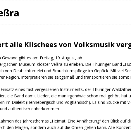
fürstin auf der Waldbühne Heldritt
BAD RODACH
eßra
W. Heike, Neustadt, seit 100 Tagen im Amt
TAGEBUCH
rg dankt HABA Bad Rodach
COBURG
rt alle Klischees von Volksmusik ver
m Gewand gibt es am Freitag, 19. August, ab
ergischen Museum Kloster Veßra zu erleben. Die Thüringer Band „Hü
ab von Deutschtümelei und Brauchtumspflege im Gepäck. Mit viel Sens
rer Region, interpretieren sie zeitgemäß und transportieren sie somit i
 Einsatz eines fast vergessenen Instruments, der Thüringer Waldzithe
ert die Band damit Lieder, die man irgendwie schon mal gehört hat u
ern im Dialekt (Hennebergisch und Vogtländisch). Es sind Stücke mit 
ch und authentisch daherkommen.
Rahmen des Jahresthemas „Heimat. Eine Annäherung“ den Blick auf d
urch den Magen, sondern auch auf die Ohren gehen kann. Alle Konzer