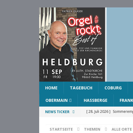
HOME
TAGEBUCH
COBURG
OBERMAIN
HASSBERGE
FRAN
[ 28. Juli 2026 ]
Sommerempf
NEWS TICKER
COBURG
STARTSEITE
THEMEN
ALLE ORTE
[ 28. Juli 2026 ]
Ehrenring d