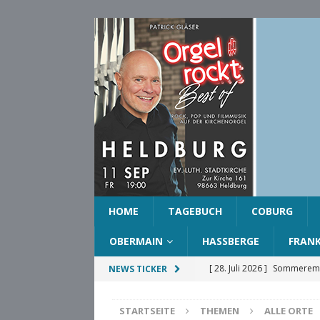
HOME
TAGEBUCH
COBURG
OBERMAIN
HASSBERGE
FRAN
[ 28. Juli 2026 ]
Sommeremp
NEWS TICKER
COBURG
STARTSEITE
THEMEN
ALLE ORTE
[ 28. Juli 2026 ]
Ehrenring d