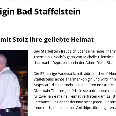
fürstin auf der Waldbühne Heldritt
BAD RODACH
in Bad Staffelstein
 W. Heike, Neustadt, seit 100 Tagen im Amt
TAGEBUCH
rg dankt HABA Bad Rodach
COBURG
 mit Stolz ihre geliebte Heimat
Bad Staffelstein freut sich über seine neue Ther
Therme als Nachfolgerin von Michelle I. feierlich 
charmante Repräsentantin der Adam-Riese-Stadt
Die 27-jährige Vanessa I., mit „bürgerlichem“ N
Staffelsteins achte Thermenkönigin und wird ihr 
Majestät“, die seit mehr als 20 Jahren im Ortsteil L
Obermain Therme gehört für sie untrennbar mit d
für zwei Jahre meine Heimat vertreten darf. Es is
Ehrenamt. Das erlebt definitiv nicht jeder! Für mi
freue mich, nun in dieser Vorbildposition agieren