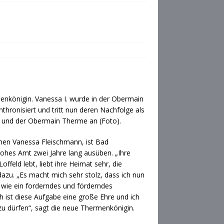
menkönigin. Vanessa I. wurde in der Obermain
inthronisiert und tritt nun deren Nachfolge als
 und der Obermain Therme an (Foto).
amen Vanessa Fleischmann, ist Bad
hohes Amt zwei Jahre lang ausüben. „Ihre
offeld lebt, liebt ihre Heimat sehr, die
azu. „Es macht mich sehr stolz, dass ich nun
t wie ein forderndes und förderndes
ch ist diese Aufgabe eine große Ehre und ich
 zu dürfen“, sagt die neue Thermenkönigin.