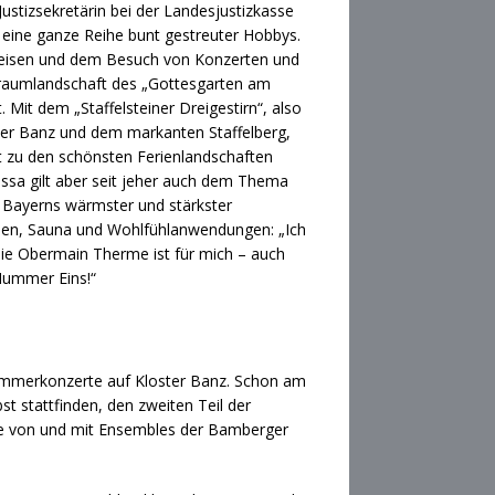
Justizsekretärin bei der Landesjustizkasse
 eine ganze Reihe bunt gestreuter Hobbys.
eisen und dem Besuch von Konzerten und
 Traumlandschaft des „Gottesgarten am
 Mit dem „Staffelsteiner Dreigestirn“, also
ster Banz und dem markanten Staffelberg,
 zu den schönsten Ferienlandschaften
ssa gilt aber seit jeher auch dem Thema
it Bayerns wärmster und stärkster
den, Sauna und Wohlfühlanwendungen: „Ich
die Obermain Therme ist für mich – auch
Nummer Eins!“
n Kammerkonzerte auf Kloster Banz. Schon am
t stattfinden, den zweiten Teil der
ihe von und mit Ensembles der Bamberger