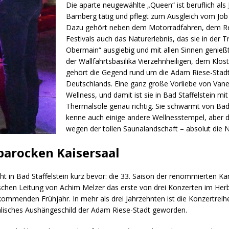
Die aparte neugewählte „Queen“ ist beruflich als 
Bamberg tätig und pflegt zum Ausgleich vom Job
Dazu gehört neben dem Motorradfahren, dem R
Festivals auch das Naturerlebnis, das sie in der
Obermain“ ausgiebig und mit allen Sinnen genießt.
der Wallfahrtsbasilika Vierzehnheiligen, dem Klo
gehört die Gegend rund um die Adam Riese-Stadt
Deutschlands. Eine ganz große Vorliebe von Vane
Wellness, und damit ist sie in Bad Staffelstein m
Thermalsole genau richtig. Sie schwärmt von Ba
kenne auch einige andere Wellnesstempel, aber 
wegen der tollen Saunalandschaft – absolut die 
barocken Kaisersaal
steht in Bad Staffelstein kurz bevor: die 33. Saison der renommierte
ischen Leitung von Achim Melzer das erste von drei Konzerten im Herbs
 kommenden Frühjahr. In mehr als drei Jahrzehnten ist die Konzertre
lisches Aushängeschild der Adam Riese-Stadt geworden.