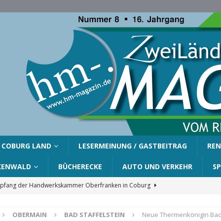
COBURG LAND
LESERMEINUNG / GASTBEITRAG
REN
KENWALD
BÜCHERECKE
AUTO UND VERKEHR
S
fang der Handwerkskammer Oberfranken in Coburg
OBERMAIN
BAD STAFFELSTEIN
Neue Thermenkönigin Bad 
er Gemeinde Ahorn für Silvia Finzel
AHORN