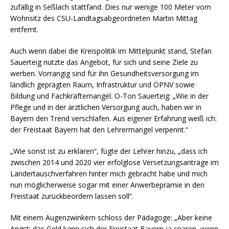
zufällig in Seßlach stattfand. Dies nur wenige 100 Meter vom
Wohnsitz des CSU-Landtagsabgeordneten Martin Mittag
entfernt.
Auch wenn dabei die Kreispolitik im Mittelpunkt stand, Stefan
Sauerteig nutzte das Angebot, für sich und seine Ziele zu
werben. Vorrangig sind für ihn Gesundheitsversorgung im
ländlich geprägten Raum, Infrastruktur und ÖPNV sowie
Bildung und Fachkräftemangel. O-Ton Sauerteig: „Wie in der
Pflege und in der ärztlichen Versorgung auch, haben wir in
Bayern den Trend verschlafen. Aus eigener Erfahrung weiß ich:
der Freistaat Bayern hat den Lehrermangel verpennt.“
„Wie sonst ist zu erklären“, fügte der Lehrer hinzu, „dass ich
zwischen 2014 und 2020 vier erfolglose Versetzungsanträge im
Ländertauschverfahren hinter mich gebracht habe und mich
nun möglicherweise sogar mit einer Anwerbeprämie in den
Freistaat zurückbeordern lassen soll“.
Mit einem Augenzwinkern schloss der Pädagoge: „Aber keine
Angst: das Geld kann sich der Freistaat Bayern ja sparen, wenn