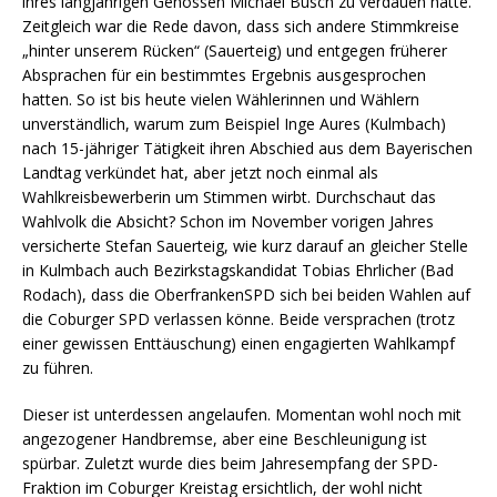
ihres langjährigen Genossen Michael Busch zu verdauen hatte.
Zeitgleich war die Rede davon, dass sich andere Stimmkreise
„hinter unserem Rücken“ (Sauerteig) und entgegen früherer
Absprachen für ein bestimmtes Ergebnis ausgesprochen
hatten. So ist bis heute vielen Wählerinnen und Wählern
unverständlich, warum zum Beispiel Inge Aures (Kulmbach)
nach 15-jähriger Tätigkeit ihren Abschied aus dem Bayerischen
Landtag verkündet hat, aber jetzt noch einmal als
Wahlkreisbewerberin um Stimmen wirbt. Durchschaut das
Wahlvolk die Absicht? Schon im November vorigen Jahres
versicherte Stefan Sauerteig, wie kurz darauf an gleicher Stelle
in Kulmbach auch Bezirkstagskandidat Tobias Ehrlicher (Bad
Rodach), dass die OberfrankenSPD sich bei beiden Wahlen auf
die Coburger SPD verlassen könne. Beide versprachen (trotz
einer gewissen Enttäuschung) einen engagierten Wahlkampf
zu führen.
Dieser ist unterdessen angelaufen. Momentan wohl noch mit
angezogener Handbremse, aber eine Beschleunigung ist
spürbar. Zuletzt wurde dies beim Jahresempfang der SPD-
Fraktion im Coburger Kreistag ersichtlich, der wohl nicht