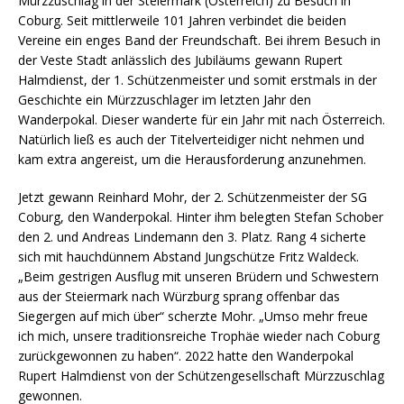
Mürzzuschlag in der Steiermark (Österreich) zu Besuch in
Coburg. Seit mittlerweile 101 Jahren verbindet die beiden
Vereine ein enges Band der Freundschaft. Bei ihrem Besuch in
der Veste Stadt anlässlich des Jubiläums gewann Rupert
Halmdienst, der 1. Schützenmeister und somit erstmals in der
Geschichte ein Mürzzuschlager im letzten Jahr den
Wanderpokal. Dieser wanderte für ein Jahr mit nach Österreich.
Natürlich ließ es auch der Titelverteidiger nicht nehmen und
kam extra angereist, um die Herausforderung anzunehmen.
Jetzt gewann Reinhard Mohr, der 2. Schützenmeister der SG
Coburg, den Wanderpokal. Hinter ihm belegten Stefan Schober
den 2. und Andreas Lindemann den 3. Platz. Rang 4 sicherte
sich mit hauchdünnem Abstand Jungschütze Fritz Waldeck.
„Beim gestrigen Ausflug mit unseren Brüdern und Schwestern
aus der Steiermark nach Würzburg sprang offenbar das
Siegergen auf mich über“ scherzte Mohr. „Umso mehr freue
ich mich, unsere traditionsreiche Trophäe wieder nach Coburg
zurückgewonnen zu haben“. 2022 hatte den Wanderpokal
Rupert Halmdienst von der Schützengesellschaft Mürzzuschlag
gewonnen.