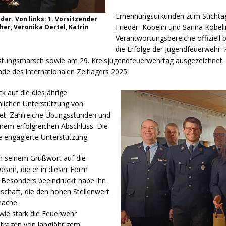
Ernennungsurkunden zum Stichtag 
er. Von links: 1. Vorsitzender
Frieder Köbelin und Sarina Köbel
er, Veronika Oertel, Katrin
Verantwortungsbereiche offiziell 
die Erfolge der Jugendfeuerwehr:
istungsmarsch sowie am 29. Kreisjugendfeuerwehrtag ausgezeichnet. Z
ade des internationalen Zeltlagers 2025.
k auf die diesjährige
hlichen Unterstützung von
tet. Zahlreiche Übungsstunden und
em erfolgreichen Abschluss. Die
e engagierte Unterstützung.
in seinem Grußwort auf die
esen, die er in dieser Form
g. Besonders beeindruckt habe ihn
schaft, die den hohen Stellenwert
mache.
ie stark die Feuerwehr
getragen von langjährigem