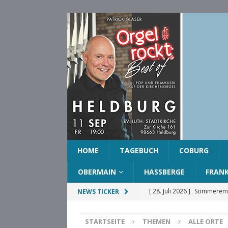
HOME
TAGEBUCH
COBURG
OBERMAIN
HASSBERGE
FRAN
[ 28. Juli 2026 ]
Sommeremp
NEWS TICKER
COBURG
STARTSEITE
THEMEN
ALLE ORTE
[ 28. Juli 2026 ]
Ehrenring d