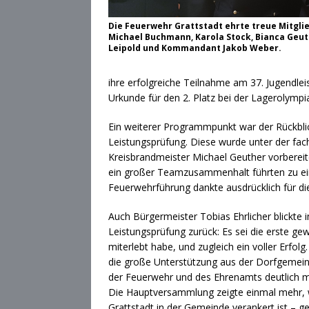
Die Feuerwehr Grattstadt ehrte treue Mitglied
Michael Buchmann, Karola Stock, Bianca Geuth
Leipold und Kommandant Jakob Weber.
ihre erfolgreiche Teilnahme am 37. Jugendle
Urkunde für den 2. Platz bei der Lagerolympi
Ein weiterer Programmpunkt war der Rückblic
Leistungsprüfung. Diese wurde unter der fac
Kreisbrandmeister Michael Geuther vorberei
ein großer Teamzusammenhalt führten zu ein
Feuerwehrführung dankte ausdrücklich für di
Auch Bürgermeister Tobias Ehrlicher blickte 
Leistungsprüfung zurück: Es sei die erste gew
miterlebt habe, und zugleich ein voller Erfol
die große Unterstützung aus der Dorfgemein
der Feuerwehr und des Ehrenamts deutlich 
Die Hauptversammlung zeigte einmal mehr, w
Grattstadt in der Gemeinde verankert ist – 