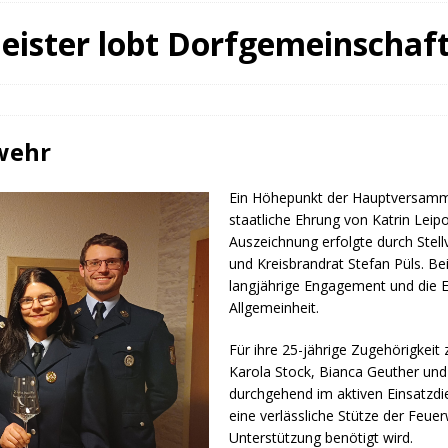
fürstin auf der Waldbühne Heldritt
BAD RODACH
ister lobt Dorfgemeinschaft
 W. Heike, Neustadt, seit 100 Tagen im Amt
TAGEBUCH
rg dankt HABA Bad Rodach
COBURG
wehr
Ein Höhepunkt der Hauptversamml
staatliche Ehrung von Katrin Leipo
Auszeichnung erfolgte durch Stel
und Kreisbrandrat Stefan Püls. Be
langjährige Engagement und die E
Allgemeinheit.
Für ihre 25-jährige Zugehörigkei
Karola Stock, Bianca Geuther und 
durchgehend im aktiven Einsatzdien
eine verlässliche Stütze der Feuer
Unterstützung benötigt wird.