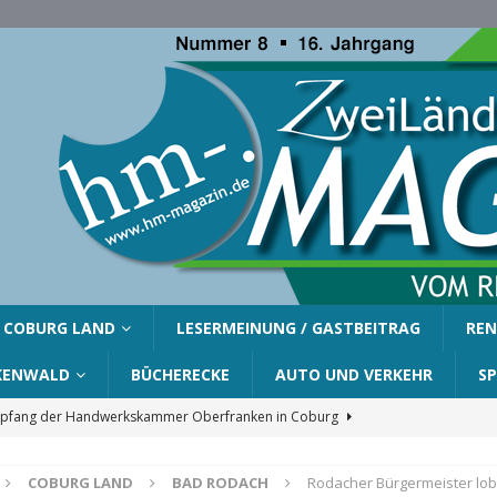
COBURG LAND
LESERMEINUNG / GASTBEITRAG
REN
KENWALD
BÜCHERECKE
AUTO UND VERKEHR
S
fang der Handwerkskammer Oberfranken in Coburg
COBURG LAND
BAD RODACH
Rodacher Bürgermeister lob
er Gemeinde Ahorn für Silvia Finzel
AHORN