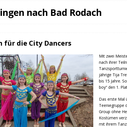
fürstin auf der Waldbühne Heldritt
BAD RODACH
 gingen nach Bad Rodach
 W. Heike, Neustadt, seit 100 Tagen im Amt
TAGEBUCH
rg dankt HABA Bad Rodach
COBURG
für die City Dancers
Mit zwei Meist
nach ihrer Tei
Tanzsportturni
jährige Tija Tr
bis 15 Jahre. S
boy“ den 1. Pla
Das erste Mal 
Teeniegruppe de
Group ohne Hebe
Kostümen verz
mit ihrem Tanz