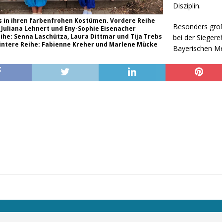
Disziplin.
s in ihren farbenfrohen Kostümen. Vordere Reihe
Besonders groß
: Juliana Lehnert und Eny-Sophie Eisenacher
eihe: Senna Laschütza, Laura Dittmar und Tija Trebs
bei der Sieger
 Hintere Reihe: Fabienne Kreher und Marlene Mücke
Bayerischen Me