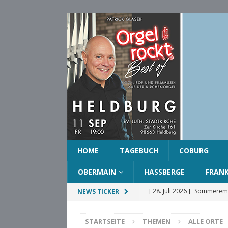
HOME
TAGEBUCH
COBURG
OBERMAIN
HASSBERGE
FRAN
[ 28. Juli 2026 ]
Sommeremp
NEWS TICKER
COBURG
STARTSEITE
THEMEN
ALLE ORTE
[ 28. Juli 2026 ]
Ehrenring d