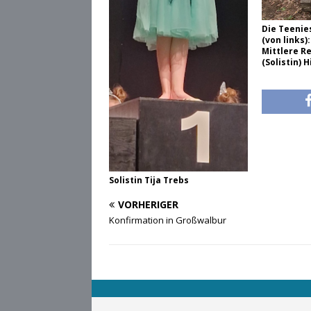
Die Teenie
(von links)
Mittlere R
(Solistin)
Solistin Tija Trebs
VORHERIGER
Konfirmation in Großwalbur