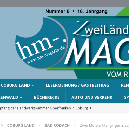
COBURG LAND
LESERMEINUNG / GASTBEITRAG
REN
KENWALD
BÜCHERECKE
AUTO UND VERKEHR
S
fang der Handwerkskammer Oberfranken in Coburg
COBURG LAND
BAD RODACH
Zwei Meistertitel gingen na
er Gemeinde Ahorn für Silvia Finzel
AHORN