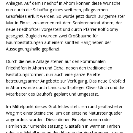
Anliegen. Auf dem Friedhof in Ahorn können diese Wünsche
nun durch die Schaffung eines weiteren, pflegearmen
Grabfeldes erfüllt werden. So wurde jetzt durch Bürgermeister
Martin Finzel, zusammen mit dem Seniorenbeirat Ahorn, der
neue Friedhofsteil vorgestellt und durch Pfarrer Rolf Gorny
gesegnet. Zugleich wurden zwei Großbäume für
Baumbestattungen auf einem sanften Hang neben der
Aussegnungshalle gepflanzt.
Durch die neue Anlage stehen auf den kommunalen
Friedhöfen in Ahorn und Eicha, neben den traditionellen
Bestattungsformen, nun auch eine ganze Palette
betreuungsarmer Angebote zur Verfügung. Das neue Grabfeld
in Ahorn wurde durch Landschaftspfleger Oliver Ulrich und die
Mitarbeiter des Bauhofs geplant und umgesetzt.
Im Mittelpunkt dieses Grabfeldes steht ein rund gepflasterter
Weg mit einer Steineiche, um den einzelne Natursteinquader
angeordnet wurden. Diese dienen Einzelpersonen oder
Familien zur Urnenbeisetzung. Glastafeln in warmen Farben
oder aus Metall werden den Namen der Verstorbenen tragen