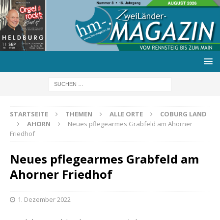
STARTSEITE
THEMEN
ALLE ORTE
COBURG LAND
AHORN
Neues pflegearmes Grabfeld am Ahorner
Friedhof
Neues pflegearmes Grabfeld am
Ahorner Friedhof
1. Dezember 2022