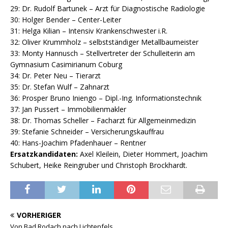
29: Dr. Rudolf Bartunek – Arzt für Diagnostische Radiologie
30: Holger Bender – Center-Leiter
31: Helga Kilian – Intensiv Krankenschwester i.R.
32: Oliver Krummholz – selbstständiger Metallbaumeister
33: Monty Hannusch – Stellvertreter der Schulleiterin am
Gymnasium Casimirianum Coburg
34: Dr. Peter Neu – Tierarzt
35: Dr. Stefan Wulf – Zahnarzt
36: Prosper Bruno Iniengo – Dipl.-Ing. Informationstechnik
37: Jan Pussert – Immobilienmakler
38: Dr. Thomas Scheller – Facharzt für Allgemeinmedizin
39: Stefanie Schneider – Versicherungskauffrau
40: Hans-Joachim Pfadenhauer – Rentner
Ersatzkandidaten:
Axel Kleilein, Dieter Hommert, Joachim
Schubert, Heike Reingruber und Christoph Brockhardt.
VORHERIGER
Von Bad Rodach nach Lichtenfels