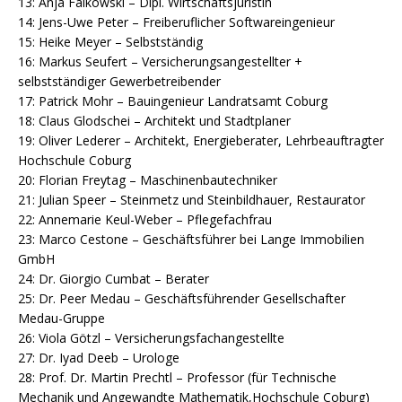
13: Anja Falkowski – Dipl. Wirtschaftsjuristin
14: Jens-Uwe Peter – Freiberuflicher Softwareingenieur
15: Heike Meyer – Selbstständig
16: Markus Seufert – Versicherungsangestellter +
selbstständiger Gewerbetreibender
17: Patrick Mohr – Bauingenieur Landratsamt Coburg
18: Claus Glodschei – Architekt und Stadtplaner
19: Oliver Lederer – Architekt, Energieberater, Lehrbeauftragter
Hochschule Coburg
20: Florian Freytag – Maschinenbautechniker
21: Julian Speer – Steinmetz und Steinbildhauer, Restaurator
22: Annemarie Keul-Weber – Pflegefachfrau
23: Marco Cestone – Geschäftsführer bei Lange Immobilien
GmbH
24: Dr. Giorgio Cumbat – Berater
25: Dr. Peer Medau – Geschäftsführender Gesellschafter
Medau-Gruppe
26: Viola Götzl – Versicherungsfachangestellte
27: Dr. Iyad Deeb – Urologe
28: Prof. Dr. Martin Prechtl – Professor (für Technische
Mechanik und Angewandte Mathematik,Hochschule Coburg)