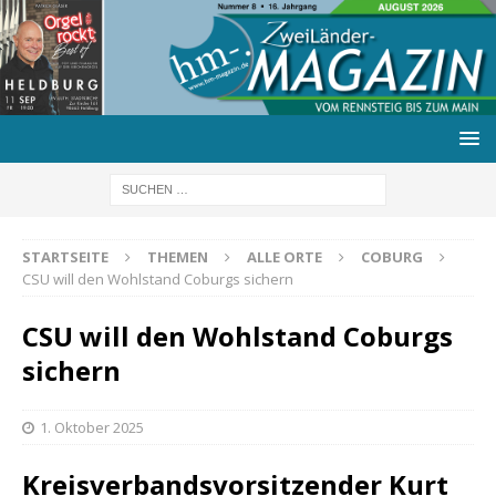
STARTSEITE
THEMEN
ALLE ORTE
COBURG
CSU will den Wohlstand Coburgs sichern
CSU will den Wohlstand Coburgs
sichern
1. Oktober 2025
Kreisverbandsvorsitzender Kurt