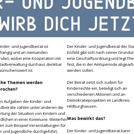
inder- und Jugendbeirat ist
Der Kinder- und Jugendbeirat der Sta
hängig und an niemanden
Eisfeld gibt sich nach seiner Gründu
den, wobei eine Kooperation mit
eine Geschäftsordnung und legt Th
tadtverwaltung durchaus denkbar
fest, die in der Amtsperiode abgearb
ünschenswert ist.
werden sollen.
che Themen werden
Der Beirat setzt sich zudem für
Kinderrechte ein, beteiligt sich an
rochen?
verschiedenen Aktionen und an
Demokratieprojekten im Landkreis
n Aufgaben der Kinder- und
Hildburghausen.
dbeiräte zählen unter anderen die
tung der Situation von Kindern und
Was bewirkt das?
dlichen in einer Kommune. Weiterhin
n zum Beispiel Veranstaltungen für
Der Kinder- und Jugendbeirat kann
r und Jugendliche durchgeführt,