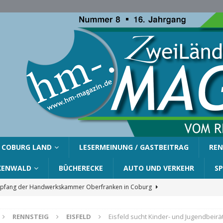
COBURG LAND
LESERMEINUNG / GASTBEITRAG
REN
KENWALD
BÜCHERECKE
AUTO UND VERKEHR
S
fang der Handwerkskammer Oberfranken in Coburg
RENNSTEIG
EISFELD
Eisfeld sucht Kinder- und Jugendbeir
er Gemeinde Ahorn für Silvia Finzel
AHORN