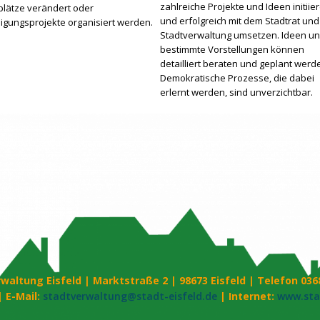
zahlreiche Projekte und Ideen initiie
plätze verändert oder
und erfolgreich mit dem Stadtrat und
ligungsprojekte organisiert werden.
Stadtverwaltung umsetzen. Ideen u
bestimmte Vorstellungen können
detailliert beraten und geplant werd
Demokratische Prozesse, die dabei
erlernt werden, sind unverzichtbar.
waltung Eisfeld | Marktstraße 2 | 98673 Eisfeld | Telefon 036
| E-Mail:
stadtverwaltung@stadt-eisfeld.de
| Internet:
www.stad