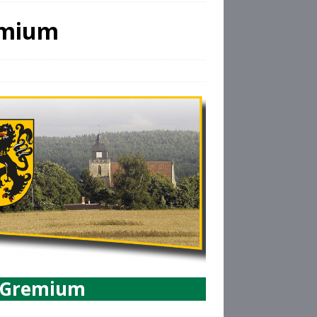
remium
r Gremium