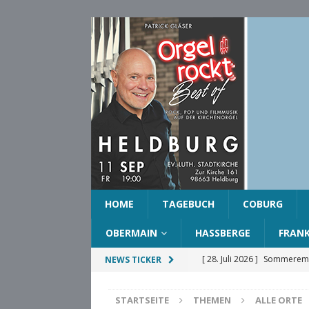
HOME
TAGEBUCH
COBURG
OBERMAIN
HASSBERGE
FRAN
[ 28. Juli 2026 ]
Sommeremp
NEWS TICKER
COBURG
STARTSEITE
THEMEN
ALLE ORTE
[ 28. Juli 2026 ]
Ehrenring d