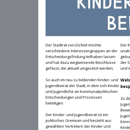
Der Stadtrat von Eisfeld möchte
Der K
verschiedene Interessengruppen an der
unab
Entscheidungsfindung teilhaben lassen
gebun
und hat dazu wegweisende Beschlüsse
der S
gefasst, die aktuell umgesetzt werden.
und w
So auch im neu zu bildenden Kinder- und
Wel
Jugendbeirat der Stadt, in dem sich Kinder
besp
und Jugendliche an kommunalpolitischen
Entscheidungen und Prozessen
Zu de
beteiligen.
Jugen
Bewer
Der Kinder- und Jugendbeirat ist ein
Jugen
politisches Gremium und besteht aus
könne
gewählten Vertretern der Kinder und
Kinde