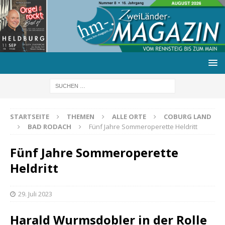
STARTSEITE
THEMEN
ALLE ORTE
COBURG LAND
BAD RODACH
Fünf Jahre Sommeroperette Heldritt
Fünf Jahre Sommeroperette
Heldritt
29. Juli 2023
Harald Wurmsdobler in der Rolle