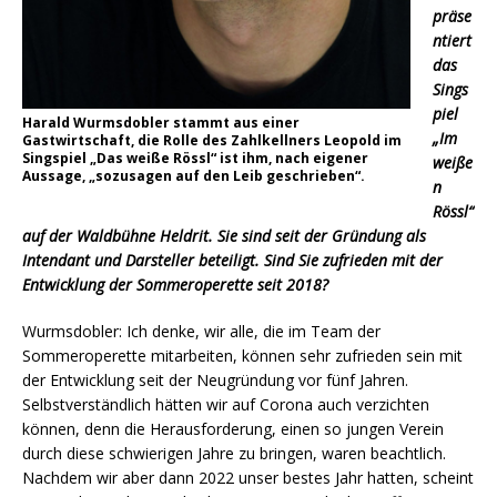
präse
ntiert
das
Sings
piel
Harald Wurmsdobler stammt aus einer
„Im
Gastwirtschaft, die Rolle des Zahlkellners Leopold im
Singspiel „Das weiße Rössl“ ist ihm, nach eigener
weiße
Aussage, „sozusagen auf den Leib geschrieben“.
n
Rössl“
auf der Waldbühne Heldrit. Sie sind seit der Gründung als
Intendant und Darsteller beteiligt.
Sind Sie zufrieden mit der
Entwicklung der Sommeroperette seit 2018?
Wurmsdobler: Ich denke, wir alle, die im Team der
Sommeroperette mitarbeiten, können sehr zufrieden sein mit
der Entwicklung seit der Neugründung vor fünf Jahren.
Selbstverständlich hätten wir auf Corona auch verzichten
können, denn die Herausforderung, einen so jungen Verein
durch diese schwierigen Jahre zu bringen, waren beachtlich.
Nachdem wir aber dann 2022 unser bestes Jahr hatten, scheint