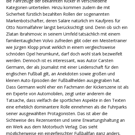
die Fahrzeuge der bekannten Kicker in verschiedene
Kategorien unterteilen. Hinzu kommen zudem die mit
Sicherheit fürstlich bezahlten Rollen der sogenannten
Markenbotschafter, deren Saläre natürlich im Kaufpreis für
Otto Normalfahrer längst berücksichtigt sind. Denn ob sich ein
Zlatan Ibrahimovic in seinem Umfeld tatsächlich mit einem
familientauglichen Volvo zufrieden gibt oder ein Meistertrainer
wie Jürgen Klopp privat wirklich in einem vergleichsweise
schnöden Opel herumkurvt, darf doch wohl stark bezweifelt
werden. Dennoch ist es interessant, was Autor Carsten
Germann, der als Journalist mit einer Leidenschaft für den
englischen Fußball gilt, an Anekdoten sowie großen und
kleinen Auto-Episoden der Fußballhelden ausgegraben hat.
Dass Germann wohl eher ein Fachmann der Kickerszene ist als
ein Experte von Automobilen, zeigt unter anderem die
Tatsache, dass vielfach die sportlichen Aspekte in den Texten
eine erheblich dominantere Rolle einnehmen als die Fuhrparks
seiner ausgewählten Protagonisten. Das ist aber die
Sichtweise des Rezensenten und seine Erwartungshaltung an
ein Werk aus dem Motorbuch Verlag. Das sieht
möglicherweise ein eingefleischter Fußballfan ganz anders.