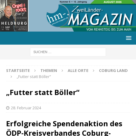
STARTSEITE
THEMEN
ALLE ORTE
COBURG LAND
„Futter statt Böller“
„Futter statt Böller“
28. Februar 2024
Erfolgreiche Spendenaktion des
ÖDP-Kreisverbandes Coburg-