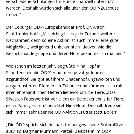
verschiedene Schulungen für Hunde finanziell unterstütz
werden. Deshalb würden sich alle über den ÖDP-Zuschuss
freuen.“
Der Coburger ÖDP-Europakandidat Prof. Dr. Anton
Schlittmaier hofft: „Vielleicht gibt es ja in Zukunft weitere
Nachahmer, denn so eine Aktion ist auch immer eine gute
Möglichkeit, weitgehend unbekannte Initiativen wie die
Besuchshundegruppe und deren Nöte bekannter zu machen.“
Wie schon im letzten Jahr, begrüßte Nina Hopf in
Schottenstein die ÖDP’ler auf dem privat geführten
Itzgrundhof. Sie gibt auf ihrem Gnadenhof ungewollten und
ausgemusterten Pferden ein Zuhause und kümmert sich mit
ihren ehrenamtlichen Helfern liebevoll um die Tiere. „Das
Silvester-Feuerwerk ist vor allem ein Schockerlebnis für Tiere,
die in Panik geraten.“ berichtet Nina Hopf. Deshalb freue sie
sich immer sehr über die ÖDP-Aktion „Futter statt Böller!“
„Die ÖDP spricht sich deshalb für ausgewiesene Böllerplätze
aus,“ so Dagmar Murmann-Patzek Beisitzerin im ÖDP-