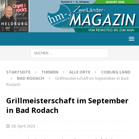
STARTSEITE
THEMEN
ALLE ORTE
COBURG LAND
BAD RODACH
Grillmeisterschaft im September in Bad
Rodach
Grillmeisterschaft im September
in Bad Rodach
28. April 2023