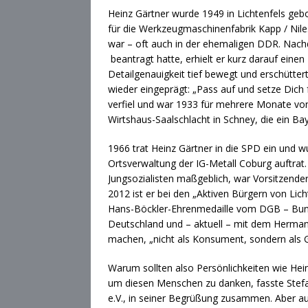
Heinz Gärtner wurde 1949 in Lichtenfels gebo
für die Werkzeugmaschinenfabrik Kapp / Nile
war – oft auch in der ehemaligen DDR. Nachd
beantragt hatte, erhielt er kurz darauf eine
Detailgenauigkeit tief bewegt und erschütte
wieder eingeprägt: „Pass auf und setze Dich 
verfiel und war 1933 für mehrere Monate vo
Wirtshaus-Saalschlacht in Schney, die ein Ba
1966 trat Heinz Gärtner in die SPD ein und wu
Ortsverwaltung der IG-Metall Coburg auftrat. 
Jungsozialisten maßgeblich, war Vorsitzender
2012 ist er bei den „Aktiven Bürgern von Lich
Hans-Böckler-Ehrenmedaille vom DGB – Bund
Deutschland und – aktuell – mit dem Hermann 
machen, „nicht als Konsument, sondern als Ge
Warum sollten also Persönlichkeiten wie He
um diesen Menschen zu danken, fasste Stefan
e.V., in seiner Begrüßung zusammen. Aber auch