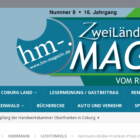
COBURG LAND
LESERMEINUNG / GASTBEITRAG
REN
KENWALD
BÜCHERECKE
AUTO UND VERKEHR
S
fang der Handwerkskammer Oberfranken in Coburg
OBERMAIN
LICHTENFELS
Hermann-Müller-Franken-Preis i
er Gemeinde Ahorn für Silvia Finzel
AHORN