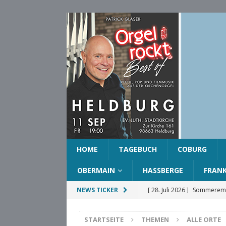
HOME
TAGEBUCH
COBURG
OBERMAIN
HASSBERGE
FRAN
[ 28. Juli 2026 ]
Sommeremp
NEWS TICKER
COBURG
STARTSEITE
THEMEN
ALLE ORTE
[ 28. Juli 2026 ]
Ehrenring d