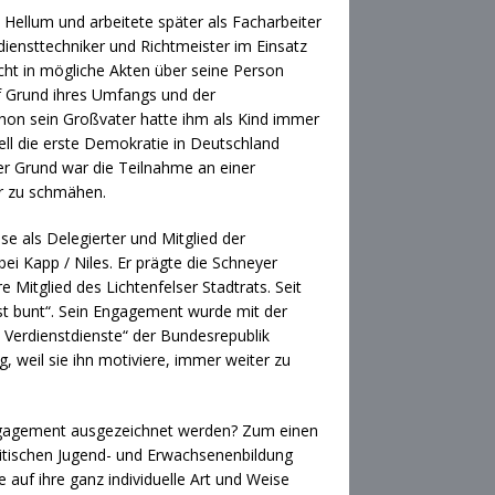
 Hellum und arbeitete später als Facharbeiter
iensttechniker und Richtmeister im Einsatz
cht in mögliche Akten über seine Person
uf Grund ihres Umfangs und der
chon sein Großvater hatte ihm als Kind immer
nell die erste Demokratie in Deutschland
r Grund war die Teilnahme an einer
er zu schmähen.
se als Delegierter und Mitglied der
bei Kapp / Niles. Er prägte die Schneyer
Mitglied des Lichtenfelser Stadtrats. Seit
 ist bunt“. Sein Engagement wurde mit der
erdienstdienste“ der Bundesrepublik
 weil sie ihn motiviere, immer weiter zu
 Engagement ausgezeichnet werden? Zum einen
litischen Jugend- und Erwachsenenbildung
 auf ihre ganz individuelle Art und Weise