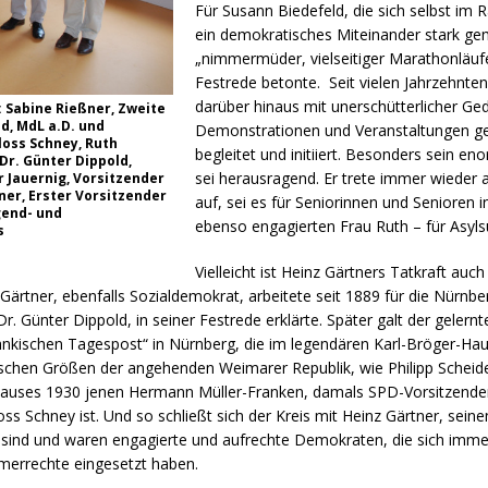
Für Susann Biedefeld, die sich selbst im 
ein demokratisches Miteinander stark gem
„nimmermüder, vielseitiger Marathonläufer
Festrede betonte. Seit vielen Jahrzehnte
darüber hinaus mit unerschütterlicher Ged
: Sabine Rießner, Zweite
d, MdL a.D. und
Demonstrationen und Veranstaltungen ge
oss Schney, Ruth
begleitet und initiiert. Besonders sein 
Dr. Günter Dippold,
sei herausragend. Er trete immer wieder 
 Jauernig, Vorsitzender
ner, Erster Vorsitzender
auf, sei es für Seniorinnen und Senioren 
gend- und
ebenso engagierten Frau Ruth – für Asyls
s
Vielleicht ist Heinz Gärtners Tatkraft auch
ärtner, ebenfalls Sozialdemokrat, arbeitete seit 1889 für die Nürnber
Dr. Günter Dippold, in seiner Festrede erklärte. Später galt der gele
„Fränkischen Tagespost“ in Nürnberg, die im legendären Karl-Bröger-H
tischen Größen der angehenden Weimarer Republik, wie Philipp Sche
-Hauses 1930 jenen Hermann Müller-Franken, damals SPD-Vorsitzende
s Schney ist. Und so schließt sich der Kreis mit Heinz Gärtner, se
ei sind und waren engagierte und aufrechte Demokraten, die sich imm
hmerrechte eingesetzt haben.