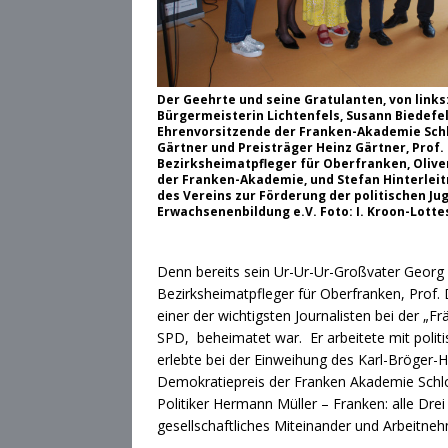
Der Geehrte und seine Gratulanten, von links
Bürgermeisterin Lichtenfels, Susann Biedefel
Ehrenvorsitzende der Franken-Akademie Schl
Gärtner und Preisträger Heinz Gärtner, Prof. 
Bezirksheimatpfleger für Oberfranken, Oliver
der Franken-Akademie, und Stefan Hinterleit
des Vereins zur Förderung der politischen Ju
Erwachsenenbildung e.V. Foto: I. Kroon-Lotte
Denn bereits sein Ur-Ur-Ur-Großvater Georg G
Bezirksheimatpfleger für Oberfranken, Prof. 
einer der wichtigsten Journalisten bei der 
SPD, beheimatet war. Er arbeitete mit poli
erlebte bei der Einweihung des Karl-Bröger
Demokratiepreis der Franken Akademie Schlos
Politiker Hermann Müller – Franken: alle Dr
gesellschaftliches Miteinander und Arbeitne