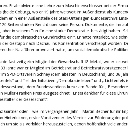
ren. Er absolvierte eine Lehre zum Maschinenschlosser bei der Firma
s (beide Coburg), wo er 19 Jahre weltweit im Außendienst als Kundend
em er in einer Außenstelle des Stasi-Unterlagen-Bundesarchivs Einsi
n 120 Seiten starken Bericht über seine Person. Dokumente, die ihn a
rt, aber in seinem Tun für eine starke Demokratie bestätigt haben. S
für die demokratischen Grundrechte ein!“. Er hatte miterlebt, wie sch
n der Gestapo nach Dachau ins Konzentration verschleppt worden. De
yreuther Naziführer provoziert hatte, um sozialdemokratische Politik
rde fast zeitgleich Mitglied der Gewerkschaft IG-Metall, wo er zeitwei
33 Jahre war er Mitglied im Betriebsrat und Betriebsratsvorsitzender 
 im SPD-Ortsverein Schney (dem ältesten in Deutschland) und 36 Jahre 
tenfels“ und Teil der Initiativen „Demokratie leben“ und „ Lichtenfels
esvorstand, dem Bundesverdienstkreuz am Bande für „ Besondere V
Müller-Franken Preis ausgezeichnet. Er sei dankbar für diese Ehrung,
stalter der Gesellschaft“.
inz Gärtner oder – wie im vergangenen Jahr – Martin Becher für ihr
 Hinterleitner, erster Vorsitzender des Vereins zur Förderung der po
 um sie als Vorbilder herauszustellen, denen hoffentlich viele andere