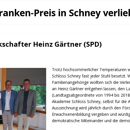
fürstin auf der Waldbühne Heldritt
BAD RODACH
anken-Preis in Schney verli
 W. Heike, Neustadt, seit 100 Tagen im Amt
TAGEBUCH
rg dankt HABA Bad Rodach
COBURG
schafter Heinz Gärtner (SPD)
Trotz hochsommerlicher Temperaturen w
Schloss Schney fast jeder Stuhl besetzt. 
Familienangehörige wollten sich die Verl
an Heinz Gärtner entgehen lassen, den L
(Landtagsabgeordnete von 1994 bis 2018
Akademie Schloss Schney, selbst für die 
Auszeichnung wird jährlich durch den Förd
Erwachsenenbildung vergeben und würdi
demokratische Miteinander und die demok