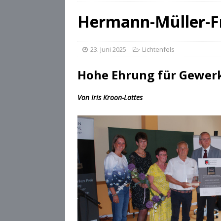
[ 28. Juli 2026 ]
Die Csárdás
Hermann-Müller-Fr
[ 28. Juli 2026 ]
OB Dominik
[ 28. Juli 2026 ]
Stadt Cobu
23. Juni 2025
Lichtenfels
Hohe Ehrung für Gewerk
Von Iris Kroon-Lottes