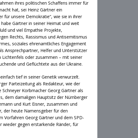
Rahmen ihres politischen Schaffens immer für
acht hat, sei Heinz Gärtner ein
 für unsere Demokratie“, wie sie in ihrer
n habe Gärtner in seiner Heimat und weit
uld und viel Empathie Projekte,
gen Rechts, Rassismus und Antisemitismus
enormes, soziales ehrenamtliches Engagement
als Ansprechpartner, Helfer und Unterstützer
in Lichtenfels oder zusammen – mit seiner
uchende und Geflüchtete aus der Ukraine.
 einfach tief in seiner Genetik verwurzelt.
ger Parteizeitung als Redakteur, wie der
rnte Schneyer Korbmacher Georg Gärtner als
aus, dem damaligen Hauptsitz der Nürnberger
idemann und Kurt Eisner, zusammen und
r, der heute Namensgeber für den
inem Vorfahren Georg Gärtner und dem SPD-
er wieder gegen erstarkende Ränder, für