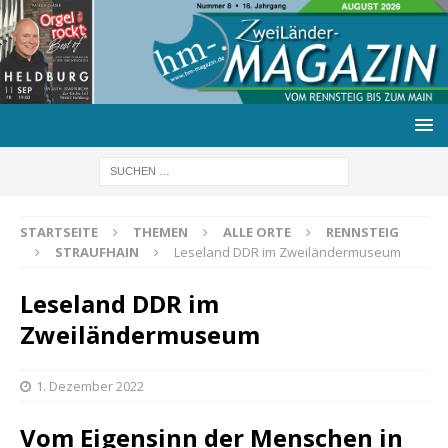
STARTSEITE
THEMEN
ALLE ORTE
RENNSTEIG
STRAUFHAIN
Leseland DDR im Zweiländermuseum
Leseland DDR im
Zweiländermuseum
1. Dezember 2022
Vom Eigensinn der Menschen in