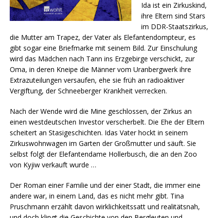
Ida ist ein Zirkuskind,
ihre Eltern sind Stars
im DDR-Staatszirkus,
die Mutter am Trapez, der Vater als Elefantendompteur, es
gibt sogar eine Briefmarke mit seinem Bild. Zur Einschulung
wird das Mädchen nach Tann ins Erzgebirge verschickt, zur
Oma, in deren Kneipe die Männer vom Uranbergwerk ihre
Extrazuteilungen versaufen, ehe sie früh an radioaktiver
Vergiftung, der Schneeberger Krankheit verrecken.
Nach der Wende wird die Mine geschlossen, der Zirkus an
einen westdeutschen Investor verscherbelt. Die Ehe der Eltern
scheitert an Stasigeschichten. Idas Vater hockt in seinem
Zirkuswohnwagen im Garten der Großmutter und säuft. Sie
selbst folgt der Elefantendame Hollerbusch, die an den Zoo
von Kyjiw verkauft wurde …
Der Roman einer Familie und der einer Stadt, die immer eine
andere war, in einem Land, das es nicht mehr gibt. Tina
Pruschmann erzählt davon wirklichkeitssatt und realitätsnah,
und doch klingt die Geschichte von den Bergleuten und