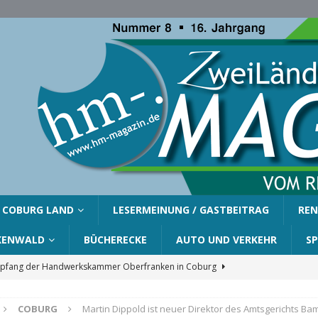
COBURG LAND
LESERMEINUNG / GASTBEITRAG
REN
KENWALD
BÜCHERECKE
AUTO UND VERKEHR
S
fang der Handwerkskammer Oberfranken in Coburg
COBURG
Martin Dippold ist neuer Direktor des Amtsgerichts Ba
er Gemeinde Ahorn für Silvia Finzel
AHORN