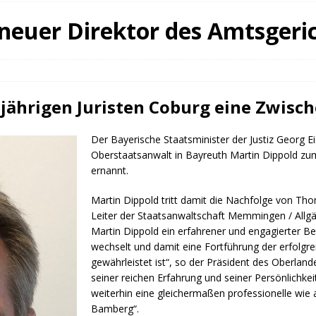
fürstin auf der Waldbühne Heldritt
BAD RODACH
t neuer Direktor des Amtsger
 W. Heike, Neustadt, seit 100 Tagen im Amt
TAGEBUCH
rg dankt HABA Bad Rodach
COBURG
jährigen Juristen Coburg eine Zwisc
Der Bayerische Staatsminister der Justiz Georg E
Oberstaatsanwalt in Bayreuth Martin Dippold z
ernannt.
Martin Dippold tritt damit die Nachfolge von Th
Leiter der Staatsanwaltschaft Memmingen / Allgä
Martin Dippold ein erfahrener und engagierter B
wechselt und damit eine Fortführung der erfolg
gewährleistet ist“, so der Präsident des Oberlan
seiner reichen Erfahrung und seiner Persönlichke
weiterhin eine gleichermaßen professionelle wie
Bamberg“.