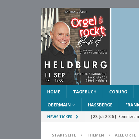
HOME
TAGEBUCH
COBURG
OBERMAIN
HASSBERGE
FRAN
[ 28. Juli 2026 ]
Sommeremp
NEWS TICKER
COBURG
STARTSEITE
THEMEN
ALLE ORTE
[ 28. Juli 2026 ]
Ehrenring d