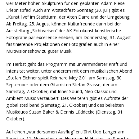
vier Meter hohen Skulpturen für den geplanten Adam Riese-
Erlebnispfad. Auch am Altstadtfest-Sonntag (30. Juli) gibt es
„Kunst live“ im Stadtturm, der Alten Darre und der Umgebung.
Ab Freitag, 25. August können Kulturfreunde dann bei der
Ausstellung „Sichtweisen“ der AK Fotokunst künstlerische
Fotografie par excellence erleben, am Donnerstag, 31. August
faszinierende Projektionen der Fotografien auch in einer
Multivisionsshow zu guter Musik.
Im Herbst geht das Programm mit unverminderter Kraft und
Intensität weiter, unter anderem mit dem musikalischen Abend
„Stefan Eichner spielt Reinhard Mey 2.0“ am Samstag, 30.
September oder dem Gitarristen Stefan Grasse, der am
Samstag, 7. Oktober, mit Inner Sound, Neo Classic und
Ambient Music verzaubert. Des Weiteren gibt es Auftritte der
global stetl band (Samstag, 21. Oktober) und des beliebten
Musikduos Suzan Baker & Dennis Lüddecke (Dienstag, 31.
Oktober).
Auf einen „wundersamen Ausflug“ entführt Udo Langer am
Samstag, 11. November und Hermann H. Hacker am Samstag,