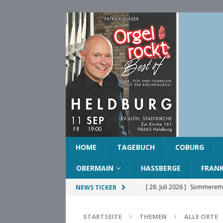
HOME
TAGEBUCH
COBURG
OBERMAIN
HASSBERGE
FRAN
[ 28. Juli 2026 ]
Sommeremp
NEWS TICKER
COBURG
STARTSEITE
THEMEN
ALLE ORTE
[ 28. Juli 2026 ]
Ehrenring d