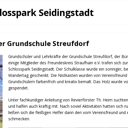
fürstin auf der Waldbühne Heldritt
BAD RODACH
losspark Seidingstadt
 W. Heike, Neustadt, seit 100 Tagen im Amt
TAGEBUCH
rg dankt HABA Bad Rodach
COBURG
der Grundschule Streufdorf
Grundschüler und Lehrkräfte der Grundschule Streufdorf, der Bü
einige Mitglieder des Freundeskreis Straufhain e.V. trafen sich z
Schlosspark Seidingstadt. Der Schulklasse wurde ein sonniger, be
Wandertag geschenkt. Die Nistkästen wurden von Vereinsfreund 
Grundschülern farbenfroh und kreativ bemalt. Das Holz wurde 
gespendet.
Unter fachkundiger Anleitung von Revierförster Th. Heim sucht
und halfen auch kräftig mit. Nach soviel Aktivitäten hatten sich na
ließen sich die fleißigen Helfer dann den vom Vereinsfreund und 
schmecken.