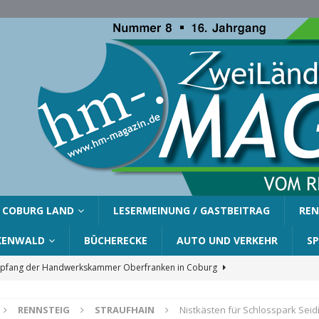
COBURG LAND
LESERMEINUNG / GASTBEITRAG
REN
KENWALD
BÜCHERECKE
AUTO UND VERKEHR
S
fang der Handwerkskammer Oberfranken in Coburg
RENNSTEIG
STRAUFHAIN
Nistkästen für Schlosspark Seid
er Gemeinde Ahorn für Silvia Finzel
AHORN