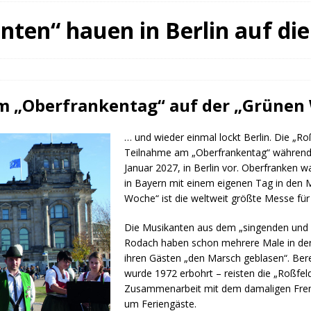
fürstin auf der Waldbühne Heldritt
BAD RODACH
nten“ hauen in Berlin auf di
 W. Heike, Neustadt, seit 100 Tagen im Amt
TAGEBUCH
rg dankt HABA Bad Rodach
COBURG
m „Oberfrankentag“ auf der „Grünen
… und wieder einmal lockt Berlin. Die „Ro
Teilnahme am „Oberfrankentag“ während
Januar 2027, in Berlin vor. Oberfranken wa
in Bayern mit einem eigenen Tag in den 
Woche“ ist die weltweit größte Messe für
Die Musikanten aus dem „singenden und 
Rodach haben schon mehrere Male in der
ihren Gästen „den Marsch geblasen“. Bere
wurde 1972 erbohrt – reisten die „Roßfel
Zusammenarbeit mit dem damaligen Fre
um Feriengäste.