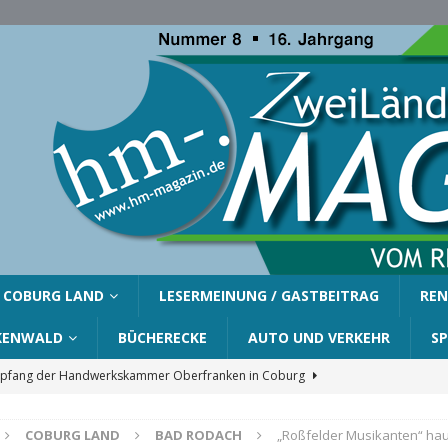
COBURG LAND
LESERMEINUNG / GASTBEITRAG
REN
KENWALD
BÜCHERECKE
AUTO UND VERKEHR
S
fang der Handwerkskammer Oberfranken in Coburg
COBURG LAND
BAD RODACH
„Roßfelder Musikanten“ haue
er Gemeinde Ahorn für Silvia Finzel
AHORN