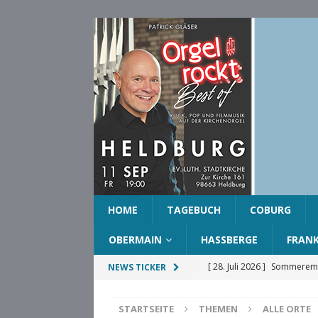
HOME
TAGEBUCH
COBURG
OBERMAIN
HASSBERGE
FRAN
[ 28. Juli 2026 ]
Sommeremp
NEWS TICKER
COBURG
STARTSEITE
THEMEN
ALLE ORTE
[ 28. Juli 2026 ]
Ehrenring d