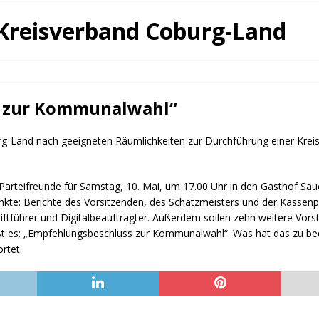
fürstin auf der Waldbühne Heldritt
BAD RODACH
Kreisverband Coburg-Land
 W. Heike, Neustadt, seit 100 Tagen im Amt
TAGEBUCH
rg dankt HABA Bad Rodach
COBURG
 zur Kommunalwahl“
-Land nach geeigneten Räumlichkeiten zur Durchführung einer Kreisv
Parteifreunde für Samstag, 10. Mai, um 17.00 Uhr in den Gasthof Saue
kte: Berichte des Vorsitzenden, des Schatzmeisters und der Kassenpr
hriftführer und Digitalbeauftragter. Außerdem sollen zehn weitere Vor
ißt es: „Empfehlungsbeschluss zur Kommunalwahl“. Was hat das zu b
rtet.