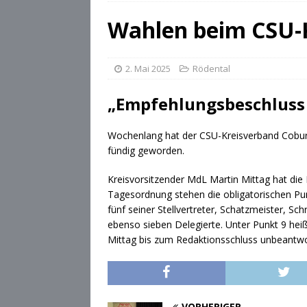
[ 28. Juli 2026 ]
Die Csárdás
Wahlen beim CSU-
[ 28. Juli 2026 ]
OB Dominik
[ 28. Juli 2026 ]
Stadt Cobu
2. Mai 2025
Rödental
„Empfehlungsbeschluss
Wochenlang hat der CSU-Kreisverband Coburg
fündig geworden.
Kreisvorsitzender MdL Martin Mittag hat die 
Tagesordnung stehen die obligatorischen Pun
fünf seiner Stellvertreter, Schatzmeister, Sc
ebenso sieben Delegierte. Unter Punkt 9 he
Mittag bis zum Redaktionsschluss unbeantwo
VORHERIGER