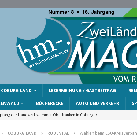
COBURG LAND
LESERMEINUNG / GASTBEITRAG
REN
KENWALD
BÜCHERECKE
AUTO UND VERKEHR
S
fang der Handwerkskammer Oberfranken in Coburg
COBURG LAND
RÖDENTAL
Wahlen beim CSU-Kreisverba
er Gemeinde Ahorn für Silvia Finzel
AHORN