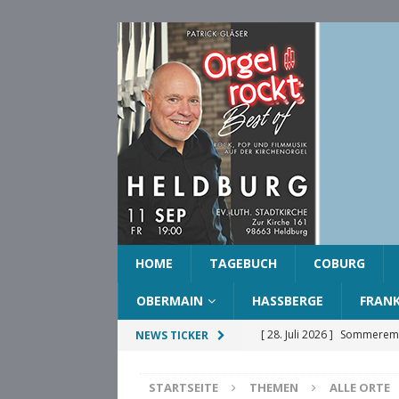
HOME
TAGEBUCH
COBURG
OBERMAIN
HASSBERGE
FRAN
[ 28. Juli 2026 ]
Sommeremp
NEWS TICKER
COBURG
STARTSEITE
THEMEN
ALLE ORTE
[ 28. Juli 2026 ]
Ehrenring d