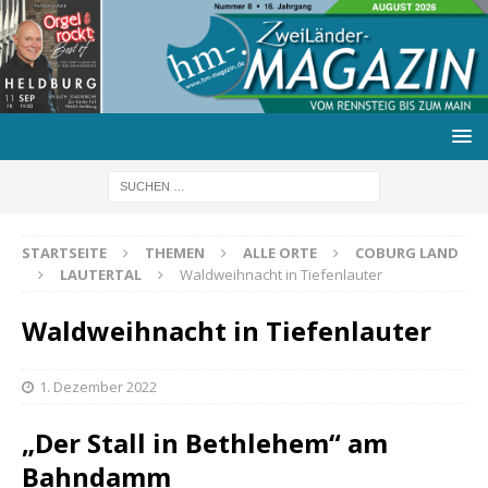
STARTSEITE
THEMEN
ALLE ORTE
COBURG LAND
LAUTERTAL
Waldweihnacht in Tiefenlauter
Waldweihnacht in Tiefenlauter
1. Dezember 2022
„Der Stall in Bethlehem“ am
Bahndamm