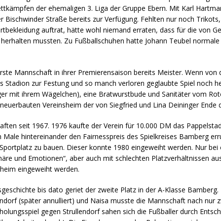
tkämpfen der ehemaligen 3. Liga der Gruppe Ebern. Mit Karl Hartman
der Bischwinder Straße bereits zur Verfügung. Fehlten nur noch Triko
tbekleidung auftrat, hätte wohl niemand erraten, dass für die von 
en herhalten mussten. Zu Fußballschuhen hatte Johann Teubel normale
erste Mannschaft in ihrer Premierensaison bereits Meister. Wenn von 
s Stadion zur Festung und so manch verloren geglaubte Spiel noch he
nger mit ihrem Wägelchen), eine Bratwurstbude und Sanitäter vom Ro
 neuerbauten Vereinsheim der von Siegfried und Lina Deininger Ende d
ften seit 1967. 1976 kaufte der Verein für 10.000 DM das Pappelstad
 Male hintereinander den Fairnesspreis des Spielkreises Bamberg er
n Sportplatz zu bauen. Dieser konnte 1980 eingeweiht werden. Nur b
äre und Emotionen“, aber auch mit schlechten Platzverhältnissen aus
heim eingeweiht werden.
sgeschichte bis dato geriet der zweite Platz in der A-Klasse Bamberg
llendorf (später annulliert) und Naisa musste die Mannschaft nach nu
holungsspiel gegen Strullendorf sahen sich die Fußballer durch Ents