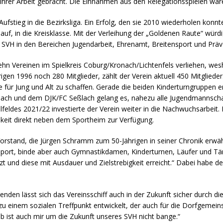
hrer Arbeit gebracht. Die Einnahmen aus den Relegationsspielen ware
ufstieg in die Bezirksliga. Ein Erfolg, den sie 2010 wiederholen kon
 auf, in die Kreisklasse. Mit der Verleihung der „Goldenen Raute“ wür
s SVH in den Bereichen Jugendarbeit, Ehrenamt, Breitensport und Präv
zehn Vereinen im Spielkreis Coburg/Kronach/Lichtenfels verliehen, wes
gen 1996 noch 280 Mitglieder, zählt der Verein aktuell 450 Mitglied
 für Jung und Alt zu schaffen. Gerade die beiden Kinderturngruppen er
ch und dem DJK/FC Seßlach gelang es, nahezu alle Jugendmannschaf
lfeldes 2021/22 investierte der Verein weiter in die Nachwuchsarbeit
hkeit direkt neben dem Sportheim zur Verfügung.
Vorstand, die Jürgen Schramm zum 50-Jährigen in seiner Chronik erwä
lsport, binde aber auch Gymnastikdamen, Kinderturnen, Läufer und Tänze
t und diese mit Ausdauer und Zielstrebigkeit erreicht.“ Dabei habe 
genden lässt sich das Vereinsschiff auch in der Zukunft sicher durch d
zu einem sozialen Treffpunkt entwickelt, der auch für die Dorfgemeinsc
 ist auch mir um die Zukunft unseres SVH nicht bange.“