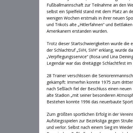
Fußballmannschaft zur Teilnahme an den Wet
selbst ein Spielfeld stand mit dem Platz an 
wenigen Wochen erstmals in ihrer neuen Spor
und Trikots alte „Hitlerfahnen“ und Bettlak
Amerikanern erstanden wurden.
Trotz dieser Startschwierigkeiten wurde die 
der Schlachtruf „SVH, SVH“ erklang, wurde da
„Verpflegungsservice“ (Rosa und Lina Deini
Legendär war das dreitägige Schlachtfest im
28 Trainer verschlissen die Seniorenmannscha
gekämpft: Immerhin konnte 1975 zum dritten
nach Seßlach fiel der Beschluss einen neue
alte Stadion „mit seiner besonderen Atmosph
Bestehen konnte 1996 das neuerbaute Sport
Zum größten sportlichen Erfolg in der Verein
Aufstiegsspielen zur Bezirksliga gegen Stru
und verlor. Selbst nach einem Sieg im Wieder