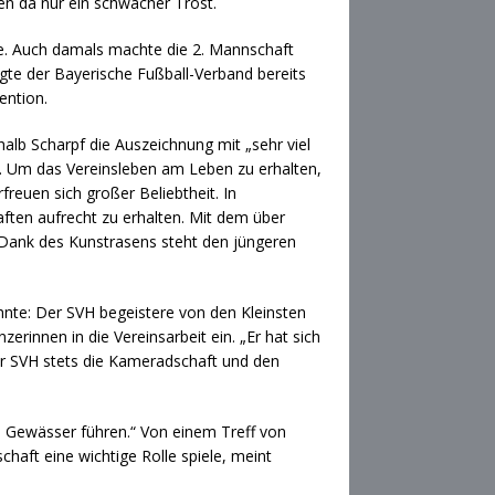
n da nur ein schwacher Trost.
nte. Auch damals machte die 2. Mannschaft
digte der Bayerische Fußball-Verband bereits
ention.
halb Scharpf die Auszeichnung mit „sehr viel
er. Um das Vereinsleben am Leben zu erhalten,
freuen sich großer Beliebtheit. In
ten aufrecht zu erhalten. Mit dem über
. Dank des Kunstrasens steht den jüngeren
hnte: Der SVH begeistere von den Kleinsten
rinnen in die Vereinsarbeit ein. „Er hat sich
der SVH stets die Kameradschaft und den
ie Gewässer führen.“ Von einem Treff von
haft eine wichtige Rolle spiele, meint