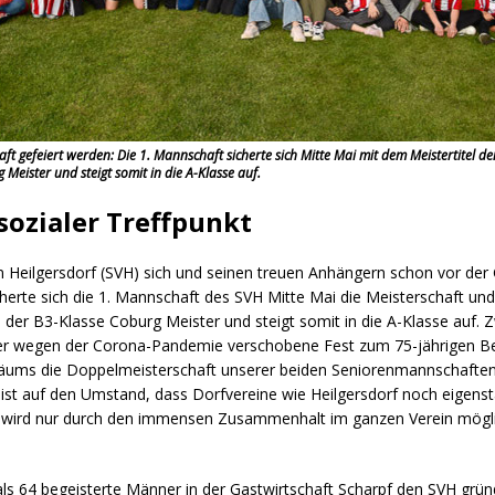
t gefeiert werden: Die 1. Mannschaft sicherte sich Mitte Mai mit dem Meistertitel den A
eister und steigt somit in die A-Klasse auf.
 sozialer Treffpunkt
 Heilgersdorf (SVH) sich und seinen treuen Anhängern schon vor der
icherte sich die 1. Mannschaft des SVH Mitte Mai die Meisterschaft und 
n der B3-Klasse Coburg Meister und steigt somit in die A-Klasse auf
ommer wegen der Corona-Pandemie verschobene Fest zum 75-jährigen Be
läums die Doppelmeisterschaft unserer beiden Seniorenmannschaften fe
weist auf den Umstand, dass Dorfvereine wie Heilgersdorf noch eigen
d, wird nur durch den immensen Zusammenhalt im ganzen Verein möglich
ls 64 begeisterte Männer in der Gastwirtschaft Scharpf den SVH gründe