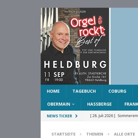
HOME
TAGEBUCH
COBURG
OBERMAIN
HASSBERGE
FRAN
[ 28. Juli 2026 ]
Sommeremp
NEWS TICKER
COBURG
STARTSEITE
THEMEN
ALLE ORTE
[ 28. Juli 2026 ]
Ehrenring d