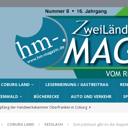
COBURG LAND
LESERMEINUNG / GASTBEITRAG
REN
KENWALD
BÜCHERECKE
AUTO UND VERKEHR
S
fang der Handwerkskammer Oberfranken in Coburg
COBURG LAND
SESSLACH
Zum Jubiläum gibt es die doppel
er Gemeinde Ahorn für Silvia Finzel
AHORN