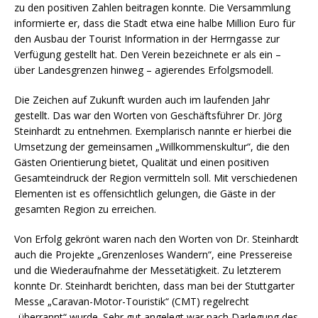
zu den positiven Zahlen beitragen konnte. Die Versammlung
informierte er, dass die Stadt etwa eine halbe Million Euro für
den Ausbau der Tourist Information in der Herrngasse zur
Verfügung gestellt hat. Den Verein bezeichnete er als ein –
über Landesgrenzen hinweg – agierendes Erfolgsmodell.
Die Zeichen auf Zukunft wurden auch im laufenden Jahr
gestellt. Das war den Worten von Geschäftsführer Dr. Jörg
Steinhardt zu entnehmen. Exemplarisch nannte er hierbei die
Umsetzung der gemeinsamen „Willkommenskultur“, die den
Gästen Orientierung bietet, Qualität und einen positiven
Gesamteindruck der Region vermitteln soll. Mit verschiedenen
Elementen ist es offensichtlich gelungen, die Gäste in der
gesamten Region zu erreichen.
Von Erfolg gekrönt waren nach den Worten von Dr. Steinhardt
auch die Projekte „Grenzenloses Wandern“, eine Pressereise
und die Wiederaufnahme der Messetätigkeit. Zu letzterem
konnte Dr. Steinhardt berichten, dass man bei der Stuttgarter
Messe „Caravan-Motor-Touristik“ (CMT) regelrecht
„überrannt“ wurde. Sehr gut angelegt war nach Darlegung des