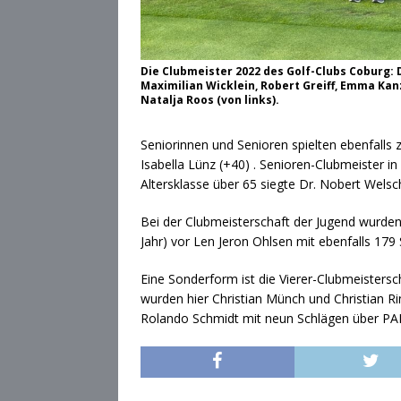
Die Clubmeister 2022 des Golf-Clubs Coburg: 
Maximilian Wicklein, Robert Greiff, Emma Kan
Natalja Roos (von links).
Seniorinnen und Senioren spielten ebenfalls z
Isabella Lünz (+40) . Senioren-Clubmeister i
Altersklasse über 65 siegte Dr. Nobert Wels
Bei der Clubmeisterschaft der Jugend wurden
Jahr) vor Len Jeron Ohlsen mit ebenfalls 179
Eine Sonderform ist die Vierer-Clubmeistersc
wurden hier Christian Münch und Christian R
Rolando Schmidt mit neun Schlägen über PA