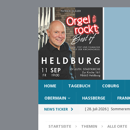
HOME
TAGEBUCH
COBURG
OBERMAIN
HASSBERGE
FRAN
[ 28. Juli 2026 ]
Sommeremp
NEWS TICKER
COBURG
STARTSEITE
THEMEN
ALLE ORTE
[ 28. Juli 2026 ]
Ehrenring d