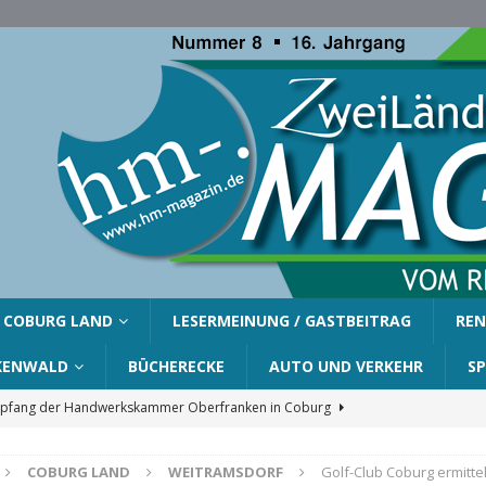
COBURG LAND
LESERMEINUNG / GASTBEITRAG
REN
KENWALD
BÜCHERECKE
AUTO UND VERKEHR
S
fang der Handwerkskammer Oberfranken in Coburg
COBURG LAND
WEITRAMSDORF
Golf-Club Coburg ermitte
er Gemeinde Ahorn für Silvia Finzel
AHORN