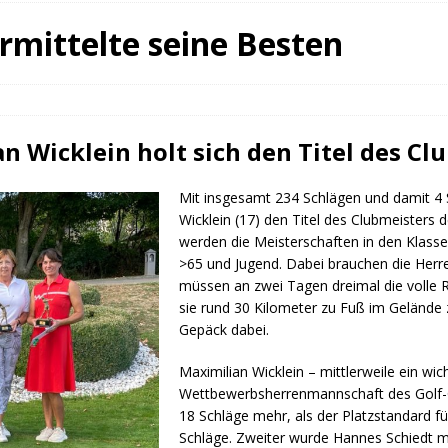
fürstin auf der Waldbühne Heldritt
BAD RODACH
rmittelte seine Besten
 W. Heike, Neustadt, seit 100 Tagen im Amt
TAGEBUCH
rg dankt HABA Bad Rodach
COBURG
n Wicklein holt sich den Titel des Cl
Mit insgesamt 234 Schlägen und damit 4 
Wicklein (17) den Titel des Clubmeisters
werden die Meisterschaften in den Klass
>65 und Jugend. Dabei brauchen die Herren
müssen an zwei Tagen dreimal die volle 
sie rund 30 Kilometer zu Fuß im Geländ
Gepäck dabei.
Maximilian Wicklein – mittlerweile ein wic
Wettbewerbsherrenmannschaft des Golf-Cl
18 Schläge mehr, als der Platzstandard f
Schläge. Zweiter wurde Hannes Schiedt mi