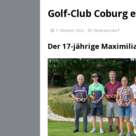
[ 28. Juli 2026 ]
Die Csárdás
Golf-Club Coburg e
[ 28. Juli 2026 ]
OB Dominik
[ 28. Juli 2026 ]
Stadt Cobu
1. Oktober 2022
Weitramsdorf
Der 17-jährige Maximilia