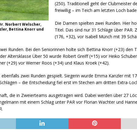
(250). Traditionell geht der Clubmeister 
freiwillig – im Teich am letzten Loch bade
Die Damen spielten zwei Runden. Hier ho
Dr. Norbert Welscher,
zler, Bettina Knorr und
Titel. Das sind nur 31 Schläge über PAR.
(176, +32), vor Isabell Münch mit 39 Sch
wei Runden. Bei den Seniorinnen holte sich Bettina Knorr (+23) den Ti
n der Altersklasse Über 50 wurde Robert Greiff (+15) vor Heiko Schuber
cher (+29) vor Werner Roos (+34) und Klaus Kroek (+42).
 ebenfalls zwei Runden gespielt. Siegerin wurde Emma Kanzler mit 179
 Schlägen – die Entscheidung fiel erst im Stechen am dritten Extra-Lo
haft, die in Zweierteams ausgetragen wird. Dabei werden über 27 Löch
ingelmann mit einem Schlag unter PAR vor Florian Wachter und Hannes
R.