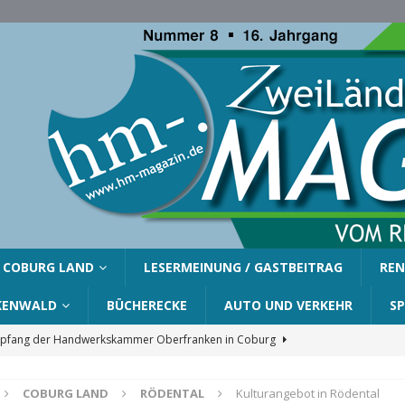
COBURG LAND
LESERMEINUNG / GASTBEITRAG
REN
KENWALD
BÜCHERECKE
AUTO UND VERKEHR
S
fang der Handwerkskammer Oberfranken in Coburg
COBURG LAND
RÖDENTAL
Kulturangebot in Rödental
er Gemeinde Ahorn für Silvia Finzel
AHORN