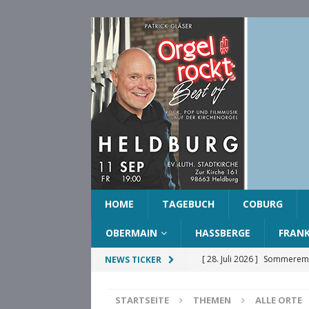
HOME
TAGEBUCH
COBURG
OBERMAIN
HASSBERGE
FRAN
[ 28. Juli 2026 ]
Sommeremp
NEWS TICKER
COBURG
STARTSEITE
THEMEN
ALLE ORTE
[ 28. Juli 2026 ]
Ehrenring d