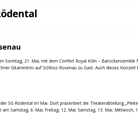
fürstin auf der Waldbühne Heldritt
BAD RODACH
Rödental
 W. Heike, Neustadt, seit 100 Tagen im Amt
TAGEBUCH
rg dankt HABA Bad Rodach
COBURG
osenau
m Sonntag, 21. Mai, mit dem Confert Royal Köln – Barockensemble for
chner Gitarrentrio auf Schloss Rosenau zu Gast. Auch dieses Konzert 
der SG Rödental im Mai. Dort präsentiert die Theaterabteilung „Plei
 am Samstag, 6. Mai; Freitag, 12. Mai; Samstag, 13. Mai; Mittwoch, 17