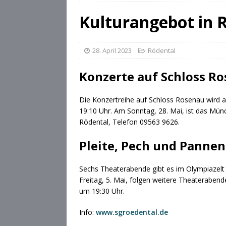
[ 28. Juli 2026 ]
Die Csárdás
Kulturangebot in 
[ 28. Juli 2026 ]
OB Dominik
[ 28. Juli 2026 ]
Stadt Cobu
28. April 2023
Rödental
Konzerte auf Schloss R
Die Konzertreihe auf Schloss Rosenau wird a
19:10 Uhr. Am Sonntag, 28. Mai, ist das Mün
Rödental, Telefon 09563 9626.
Pleite, Pech und Pannen
Sechs Theaterabende gibt es im Olympiazelt 
Freitag, 5. Mai, folgen weitere Theaterabende
um 19:30 Uhr.
Info:
www.sgroedental.de