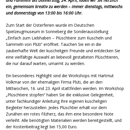
und Familien! Bis Donnerstag, 24. April, laden wir Sie herzlich
ein, gemeinsam kreativ zu werden – immer dienstags, mittwochs
und donnerstags von 13:00 bis 16:00 Uhr.
Zum Start der Osterferien wurde im Deutschen
Spielzeugmuseum in Sonneberg die Sonderausstellung
„Einfach zum Liebhaben – Plüschtiere zum Kuscheln und
Sammeln von Plüti“ eröffnet. Tauchen Sie ein in die
zauberhafte Welt der kuscheligen Freunde und entdecken Sie
eine vielfältige Auswahl an liebevoll gestalteten Plüschtieren,
die nur darauf warten, umarmt zu werden.
Ein besonderes Highlight sind die Workshops mit Hartmut
Volkmar von der ehemaligen Firma Plüti, die an den
Mittwochen, 16. und 23. April stattfinden werden. Im Workshop
„Plüschtiere stopfen“ haben Sie die exklusive Gelegenheit,
unter fachkundiger Anleitung Ihre eigenen kuscheligen
Begleiter herzustellen. Jedes Plüschtier erhält vor dem
Zunähen ein rotes Filzherz, das ihm eine besondere Note
verleiht. Alle benötigten Materialien werden bereitgestellt, und
der Kostenbeitrag liegt bei 15,00 Euro.