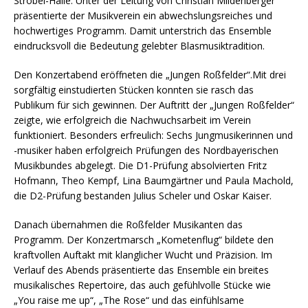
Strobel-Halle. Unter der Leitung von Christian Mildenberger
präsentierte der Musikverein ein abwechslungsreiches und
hochwertiges Programm. Damit unterstrich das Ensemble
eindrucksvoll die Bedeutung gelebter Blasmusiktradition.
Den Konzertabend eröffneten die „Jungen Roßfelder“.Mit drei
sorgfältig einstudierten Stücken konnten sie rasch das
Publikum für sich gewinnen. Der Auftritt der „Jungen Roßfelder“
zeigte, wie erfolgreich die Nachwuchsarbeit im Verein
funktioniert. Besonders erfreulich: Sechs Jungmusikerinnen und
-musiker haben erfolgreich Prüfungen des Nordbayerischen
Musikbundes abgelegt. Die D1-Prüfung absolvierten Fritz
Hofmann, Theo Kempf, Lina Baumgärtner und Paula Machold,
die D2-Prüfung bestanden Julius Scheler und Oskar Kaiser.
Danach übernahmen die Roßfelder Musikanten das
Programm. Der Konzertmarsch „Kometenflug“ bildete den
kraftvollen Auftakt mit klanglicher Wucht und Präzision. Im
Verlauf des Abends präsentierte das Ensemble ein breites
musikalisches Repertoire, das auch gefühlvolle Stücke wie
„You raise me up“, „The Rose“ und das einfühlsame