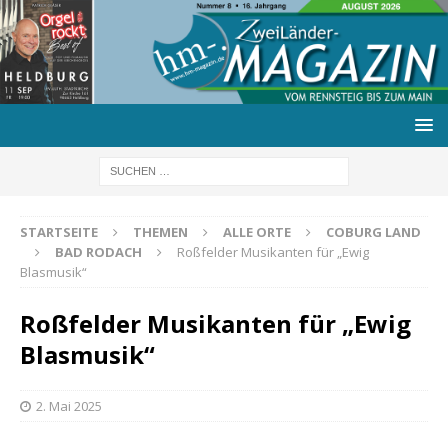
STARTSEITE
THEMEN
ALLE ORTE
COBURG LAND
BAD RODACH
Roßfelder Musikanten für „Ewig
Blasmusik“
Roßfelder Musikanten für „Ewig
Blasmusik“
2. Mai 2025