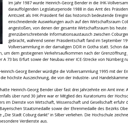
Im Jahr 1987 wurde Heinrich-Georg Bender in die IHK-Vollversam
darauffolgenden Legislaturperiode 1988 in das Amt des Präsiden
Amtszeit als IHK-Präsident fiel das historisch bedeutende Ereig
einschneidende Auswirkungen auch auf den Wirtschaftsraum Cob
angestoßen, von denen der gesamte Wirtschaftsraum bis heute pr
grenzüberschreitende Informationsaustausch zwischen Coburger
gebracht, während seiner Präsidentschaft fand im September 19
Vollversammlung in der damaligen DDR in Gotha statt. Schon da
on, um dem gestiegenen Verkehrsaufkommen nach der Grenzöffnung g
 A 73 bis Erfurt sowie der Neubau einer ICE-Strecke von Nürnberg na
 Heinrich-Georg Bender würdigte die Vollversammlung 1995 mit der 
 die höchste Auszeichnung, die von der Industrie- und Handelskamme
hatte Heinrich-Georg Bender über fast drei Jahrzehnte ein Amt inne: 
Ebenfalls über rund 30 Jahre war er Mitglied des Kuratoriums der Hoc
im Dienste von Wirtschaft, Wissenschaft und Gesellschaft erfuhr öf
ayerischen Staatsmedaille sowie der Ehrenmedaille des Bezirks Ober
e „Die Stadt Coburg dankt“ in Silber verliehen. Die Hochschule zeichn
besondere Verdienste aus.