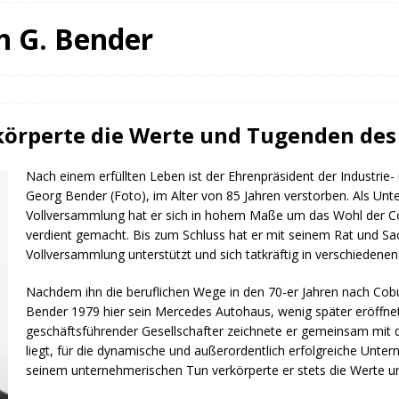
fürstin auf der Waldbühne Heldritt
BAD RODACH
h G. Bender
 W. Heike, Neustadt, seit 100 Tagen im Amt
TAGEBUCH
rg dankt HABA Bad Rodach
COBURG
körperte die Werte und Tugenden de
Nach einem erfüllten Leben ist der Ehrenpräsident der Industri
Georg Bender (Foto), im Alter von 85 Jahren verstorben. Als Unt
Vollversammlung hat er sich in hohem Maße um das Wohl der C
verdient gemacht. Bis zum Schluss hat er mit seinem Rat und S
Vollversammlung unterstützt und sich tatkräftig in verschiedene
Nachdem ihn die beruflichen Wege in den 70-er Jahren nach Cobu
Bender 1979 hier sein Mercedes Autohaus, wenig später eröffnete
geschäftsführender Gesellschafter zeichnete er gemeinsam mit d
liegt, für die dynamische und außerordentlich erfolgreiche Unte
seinem unternehmerischen Tun verkörperte er stets die Werte 