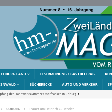
COBURG LAND
LESERMEINUNG / GASTBEITRAG
REN
KENWALD
BÜCHERECKE
AUTO UND VERKEHR
S
fang der Handwerkskammer Oberfranken in Coburg
COBURG
Trauer um Heinrich G. Bender
er Gemeinde Ahorn für Silvia Finzel
AHORN