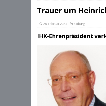
[ 28. Juli 2026 ]
Die Csárdás
Trauer um Heinric
[ 28. Juli 2026 ]
OB Dominik
[ 28. Juli 2026 ]
Stadt Cobu
28. Februar 2023
Coburg
IHK-Ehrenpräsident ver