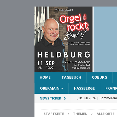
HOME
TAGEBUCH
COBURG
OBERMAIN
HASSBERGE
FRAN
[ 28. Juli 2026 ]
Sommeremp
NEWS TICKER
COBURG
STARTSEITE
THEMEN
ALLE ORTE
[ 28. Juli 2026 ]
Ehrenring d