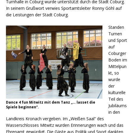
Turnhalle in Coburg wurde unterstützt durch die Stadt Coburg.
In seinem Grußwort verwies Sportamtsleiter Ronny Göhl auf
die Leistungen der Stadt Coburg.
Standen
Turnen
und Sport
auf
Coburger
Boden im
Mittelpun
kt, so
wurde
der
kulturelle
Teil des
Dance 4 fun Mitwitz mit dem Tanz „… lasset die
Jubiläums
Spiele beginnen“.
in den
Landkreis Kronach vergeben. Im „Weißen Saal“ des
Wasserschlosses Mitwitz wurden Erinnerungen wach und das
Ehrenamt gewürdigt. Die Gäste aus Politik und Sport dankten