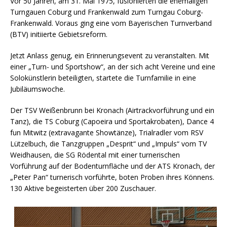
Vor 50 Jahren, am 31. Mai 1975, fusionierten die ehemaligen
Turngauen Coburg und Frankenwald zum Turngau Coburg-
Frankenwald. Voraus ging eine vom Bayerischen Turnverband
(BTV) initiierte Gebietsreform.
Jetzt Anlass genug, ein Erinnerungsevent zu veranstalten. Mit
einer „Turn- und Sportshow“, an der sich acht Vereine und eine
Solokünstlerin beteiligten, startete die Turnfamilie in eine
Jubiläumswoche.
Der TSV Weißenbrunn bei Kronach (Airtrackvorführung und ein
Tanz), die TS Coburg (Capoeira und Sportakrobaten), Dance 4
fun Mitwitz (extravagante Showtänze), Trialradler vom RSV
Lützelbuch, die Tanzgruppen „Desprit“ und „Impuls“ vom TV
Weidhausen, die SG Rödental mit einer turnerischen
Vorführung auf der Bodenturnfläche und der ATS Kronach, der
„Peter Pan“ turnerisch vorführte, boten Proben ihres Könnens.
130 Aktive begeisterten über 200 Zuschauer.