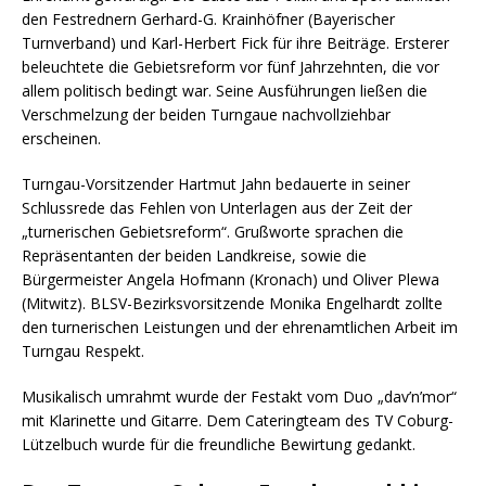
den Festrednern Gerhard-G. Krainhöfner (Bayerischer
Turnverband) und Karl-Herbert Fick für ihre Beiträge. Ersterer
beleuchtete die Gebietsreform vor fünf Jahrzehnten, die vor
allem politisch bedingt war. Seine Ausführungen ließen die
Verschmelzung der beiden Turngaue nachvollziehbar
erscheinen.
Turngau-Vorsitzender Hartmut Jahn bedauerte in seiner
Schlussrede das Fehlen von Unterlagen aus der Zeit der
„turnerischen Gebietsreform“. Grußworte sprachen die
Repräsentanten der beiden Landkreise, sowie die
Bürgermeister Angela Hofmann (Kronach) und Oliver Plewa
(Mitwitz). BLSV-Bezirksvorsitzende Monika Engelhardt zollte
den turnerischen Leistungen und der ehrenamtlichen Arbeit im
Turngau Respekt.
Musikalisch umrahmt wurde der Festakt vom Duo „dav’n’mor“
mit Klarinette und Gitarre. Dem Cateringteam des TV Coburg-
Lützelbuch wurde für die freundliche Bewirtung gedankt.