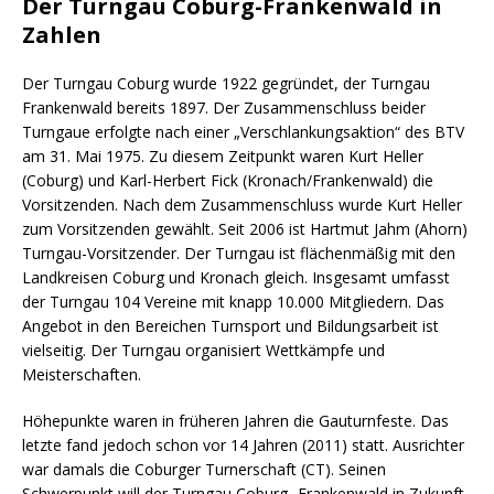
Der Turngau Coburg-Frankenwald in
Zahlen
Der Turngau Coburg wurde 1922 gegründet, der Turngau
Frankenwald bereits 1897. Der Zusammenschluss beider
Turngaue erfolgte nach einer „Verschlankungsaktion“ des BTV
am 31. Mai 1975. Zu diesem Zeitpunkt waren Kurt Heller
(Coburg) und Karl-Herbert Fick (Kronach/Frankenwald) die
Vorsitzenden. Nach dem Zusammenschluss wurde Kurt Heller
zum Vorsitzenden gewählt. Seit 2006 ist Hartmut Jahm (Ahorn)
Turngau-Vorsitzender. Der Turngau ist flächenmäßig mit den
Landkreisen Coburg und Kronach gleich. Insgesamt umfasst
der Turngau 104 Vereine mit knapp 10.000 Mitgliedern. Das
Angebot in den Bereichen Turnsport und Bildungsarbeit ist
vielseitig. Der Turngau organisiert Wettkämpfe und
Meisterschaften.
Höhepunkte waren in früheren Jahren die Gauturnfeste. Das
letzte fand jedoch schon vor 14 Jahren (2011) statt. Ausrichter
war damals die Coburger Turnerschaft (CT). Seinen
Schwerpunkt will der Turngau Coburg- Frankenwald in Zukunft