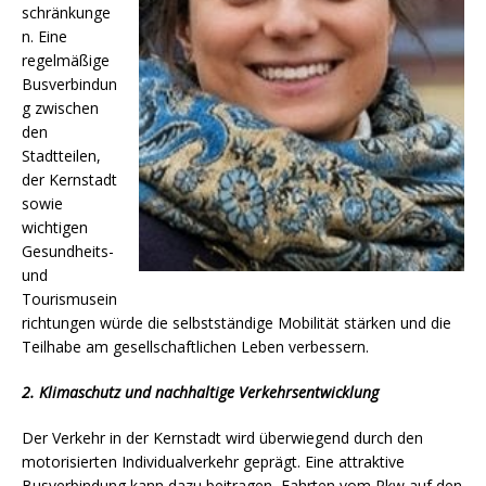
schränkunge
n. Eine
regelmäßige
Busverbindun
g zwischen
den
Stadtteilen,
der Kernstadt
sowie
wichtigen
Gesundheits-
und
Tourismusein
richtungen würde die selbstständige Mobilität stärken und die
Teilhabe am gesellschaftlichen Leben verbessern.
2. Klimaschutz und nachhaltige Verkehrsentwicklung
Der Verkehr in der Kernstadt wird überwiegend durch den
motorisierten Individualverkehr geprägt. Eine attraktive
Busverbindung kann dazu beitragen, Fahrten vom Pkw auf den