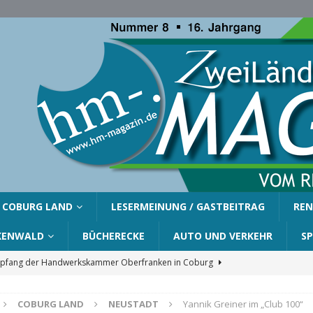
COBURG LAND
LESERMEINUNG / GASTBEITRAG
REN
KENWALD
BÜCHERECKE
AUTO UND VERKEHR
S
fang der Handwerkskammer Oberfranken in Coburg
COBURG LAND
NEUSTADT
Yannik Greiner im „Club 100“
er Gemeinde Ahorn für Silvia Finzel
AHORN