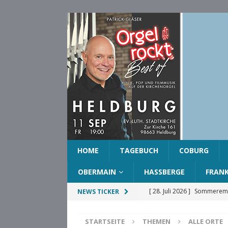
HOME
TAGEBUCH
COBURG
OBERMAIN
HASSBERGE
FRAN
[ 28. Juli 2026 ]
Sommeremp
NEWS TICKER
COBURG
STARTSEITE
THEMEN
ALLE ORTE
[ 28. Juli 2026 ]
Ehrenring d