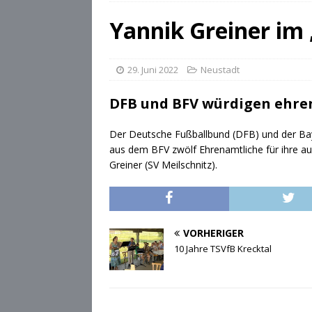
[ 28. Juli 2026 ]
Die Csárdás
Yannik Greiner im 
[ 28. Juli 2026 ]
OB Dominik
[ 28. Juli 2026 ]
Stadt Cobu
29. Juni 2022
Neustadt
DFB und BFV würdigen ehr
Der Deutsche Fußballbund (DFB) und der Bay
aus dem BFV zwölf Ehrenamtliche für ihre a
Greiner (SV Meilschnitz).
VORHERIGER
10 Jahre TSVfB Krecktal