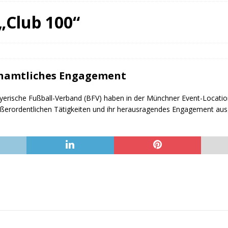
fürstin auf der Waldbühne Heldritt
BAD RODACH
„Club 100“
 W. Heike, Neustadt, seit 100 Tagen im Amt
TAGEBUCH
rg dankt HABA Bad Rodach
COBURG
enamtliches Engagement
erische Fußball-Verband (BFV) haben in der Münchner Event-Location
ußerordentlichen Tätigkeiten und ihr herausragendes Engagement aus