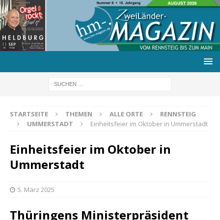
STARTSEITE
THEMEN
ALLE ORTE
RENNSTEIG
UMMERSTADT
Einheitsfeier im Oktober in Ummerstadt
Einheitsfeier im Oktober in
Ummerstadt
5. März 2025
Thüringens Ministerpräsident