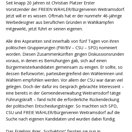
Seit knapp 20 Jahren ist Christian Platzer Erster
Vorsitzender der FREIEN WÄHLER/Bürgerverein Weitramsdorf.
Jetzt will er es wissen. Oftmals hat er der nunmehr 46-jährige
Werbedesigner aus beruflichen Gründen in Wahlkämpfen
mitgewirkt, jetzt führt er seinen eigenen.
Alle drei Aspiranten sind innerhalb von fünf Tagen von ihren
politischen Gruppierungen (FW/BV – CSU – SPD) nominiert
worden. Diesen Zusammenkünften gingen Diskussionsrunden
voraus, in denen es Bemühungen gab, sich auf einen
Bürgermeisterkandidaten gemeinsam zu einigen. Er sollte, so
dessen Befürworter, parteiübergreifend den Wählerinnen und
Wählern empfohlen werden. Vor allem der CSU war daran viel
gelegen. Doch der dafür ins Gespräch gebrachte Interessent –
eine bereits in der Gemeindeverwaltung Weitramsdorf tätige
Führungskraft – fand nicht die erforderliche Rückendeckung
der politischen Entscheidungsträger. So machten sich SPD,
CSU und FREIE WÄHLER/Bürgerverein Weitramsdorf auf die
Suche nach eigenen Kandidaten und wurden dabei fündig.
Das Ergebnis ihrer „Suchaktion“ fassten sie nun in