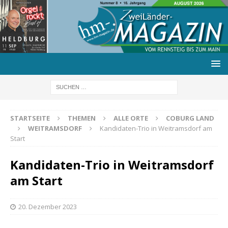
STARTSEITE
THEMEN
ALLE ORTE
COBURG LAND
WEITRAMSDORF
Kandidaten-Trio in Weitramsdorf am
Start
Kandidaten-Trio in Weitramsdorf
am Start
20. Dezember 2023