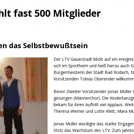
fürstin auf der Waldbühne Heldritt
BAD RODACH
lt fast 500 Mitglieder
 W. Heike, Neustadt, seit 100 Tagen im Amt
TAGEBUCH
rg dankt HABA Bad Rodach
COBURG
ken das Selbstbewußtsein
Der LTV Gauerstadt blickt auf ein ereignis
sich im Sportheim und hieß hierzu auch G
Bürgermeisterin der Stadt Bad Rodach, Ni
Vorsitzenden Tobias Oberender willkom
Bevor Zweiter Vorsitzender Jonas Müller 
gesungen (Männerchor). Die Kindertanzg
bekam für ihren Auftritt viel Applaus. W
Theresa Werner und Lotte Klett, Mara Mü
Jonas Müller würdigte das starke Engagem
Stolz das Wachstum des LTV. Zum Jahre