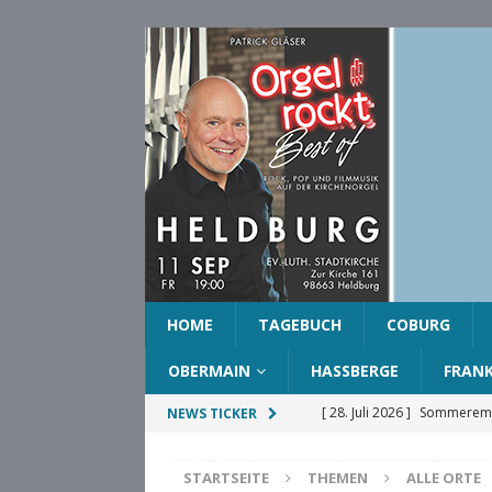
HOME
TAGEBUCH
COBURG
OBERMAIN
HASSBERGE
FRAN
[ 28. Juli 2026 ]
Sommeremp
NEWS TICKER
COBURG
STARTSEITE
THEMEN
ALLE ORTE
[ 28. Juli 2026 ]
Ehrenring d