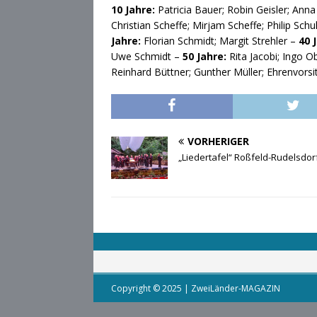
10 Jahre:
Patricia Bauer; Robin Geisler; Ann
Christian Scheffe; Mirjam Scheffe; Philip Schu
Jahre:
Florian Schmidt; Margit Strehler –
40 
Uwe Schmidt –
50 Jahre:
Rita Jacobi; Ingo Ob
Reinhard Büttner; Gunther Müller; Ehrenvors
VORHERIGER
„Liedertafel“ Roßfeld-Rudelsdo
Copyright © 2025 | ZweiLänder-MAGAZIN