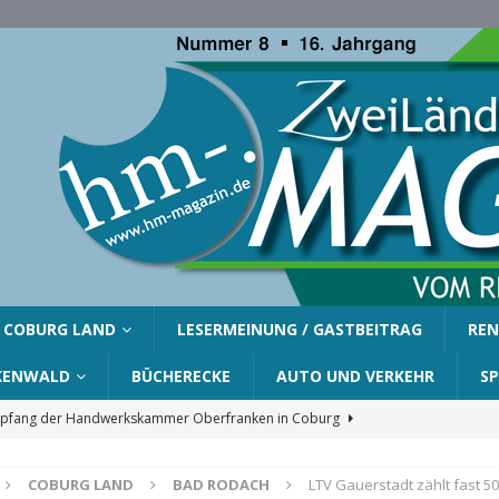
COBURG LAND
LESERMEINUNG / GASTBEITRAG
REN
KENWALD
BÜCHERECKE
AUTO UND VERKEHR
S
fang der Handwerkskammer Oberfranken in Coburg
COBURG LAND
BAD RODACH
LTV Gauerstadt zählt fast 50
er Gemeinde Ahorn für Silvia Finzel
AHORN