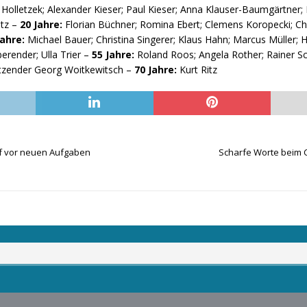
a Holletzek; Alexander Kieser; Paul Kieser; Anna Klauser-Baumgärtner
ltz –
20 Jahre:
Florian Büchner; Romina Ebert; Clemens Koropecki; Ch
Jahre:
Michael Bauer; Christina Singerer; Klaus Hahn; Marcus Müller; H
erender; Ulla Trier –
55 Jahre:
Roland Roos; Angela Rother; Rainer S
itzender Georg Woitkewitsch –
70 Jahre:
Kurt Ritz
rf vor neuen Aufgaben
Scharfe Worte beim 