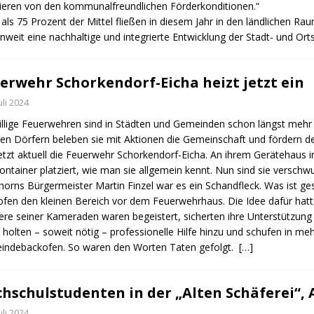
tieren von den kommunalfreundlichen Förderkonditionen.“
als 75 Prozent der Mittel fließen in diesem Jahr in den ländlichen 
nweit eine nachhaltige und integrierte Entwicklung der Stadt- und Ort
erwehr Schorkendorf-Eicha heizt jetzt ein
Juli 2024
illige Feuerwehren sind in Städten und Gemeinden schon längst mehr a
elen Dörfern beleben sie mit Aktionen die Gemeinschaft und fördern 
etzt aktuell die Feuerwehr Schorkendorf-Eicha. An ihrem Gerätehaus i
ontainer platziert, wie man sie allgemein kennt. Nun sind sie versch
horns Bürgermeister Martin Finzel war es ein Schandfleck. Was ist ges
fen den kleinen Bereich vor dem Feuerwehrhaus. Die Idee dafür hatt
re seiner Kameraden waren begeistert, sicherten ihre Unterstützung
 holten – soweit nötig – professionelle Hilfe hinzu und schufen in m
indebackofen. So waren den Worten Taten gefolgt.
[…]
hschulstudenten in der „Alten Schäferei“,
Juli 2024