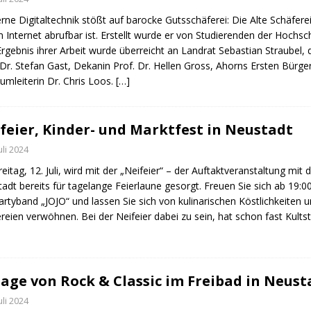
ne Digitaltechnik stößt auf barocke Gutsschäferei: Die Alte Schäfer
m Internet abrufbar ist. Erstellt wurde er von Studierenden der Hochsc
rgebnis ihrer Arbeit wurde überreicht an Landrat Sebastian Straubel
 Dr. Stefan Gast, Dekanin Prof. Dr. Hellen Gross, Ahorns Ersten Bürge
mleiterin Dr. Chris Loos.
[…]
feier, Kinder- und Marktfest in Neustadt
Juli 2024
eitag, 12. Juli, wird mit der „Neifeier“ – der Auftaktveranstaltung mi
adt bereits für tagelange Feierlaune gesorgt. Freuen Sie sich ab 19
artyband „JOJO“ und lassen Sie sich von kulinarischen Köstlichkeite
reien verwöhnen. Bei der Neifeier dabei zu sein, hat schon fast Kults
age von Rock & Classic im Freibad in Neust
Juli 2024