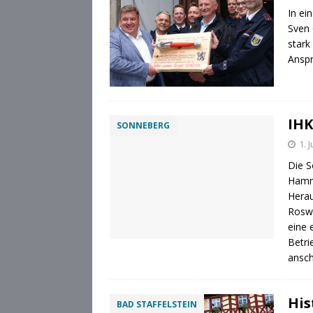
In ei
Sven 
stark
Anspr
IHK
SONNEBERG
1. 
Die S
Hamme
Herau
Roswi
eine 
Betri
ansch
His
BAD STAFFELSTEIN