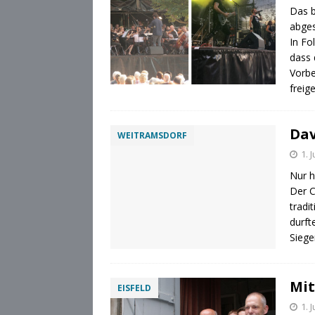
Das b
abge
In Fo
dass 
Vorbe
freig
Dav
WEITRAMSDORF
1. 
Nur h
Der C
tradi
durft
Siege
Mit
EISFELD
1. 