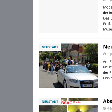
Moder
der i
Das E
Prof.
Museu
Nei
NEUSTADT
1. 
Am Fr
Neust
der P
Lecke
Abs
NEUSTADT
4. 