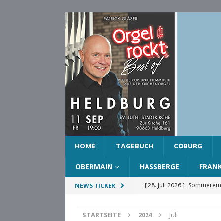
HOME
TAGEBUCH
COBURG
OBERMAIN
HASSBERGE
FRAN
[ 28. Juli 2026 ]
Sommeremp
NEWS TICKER
COBURG
STARTSEITE
2024
Juli
[ 28. Juli 2026 ]
Ehrenring d