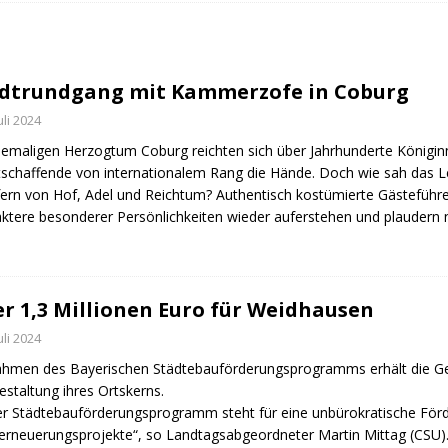
fürstin auf der Waldbühne Heldritt
BAD RODACH
 W. Heike, Neustadt, seit 100 Tagen im Amt
TAGEBUCH
dtrundgang mit Kammerzofe in Coburg
rg dankt HABA Bad Rodach
COBURG
Juli 2024
emaligen Herzogtum Coburg reichten sich über Jahrhunderte Königin
schaffende von internationalem Rang die Hände. Doch wie sah das L
fern von Hof, Adel und Reichtum? Authentisch kostümierte Gästeführe
ktere besonderer Persönlichkeiten wieder auferstehen und plaudern
r 1,3 Millionen Euro für Weidhausen
Juli 2024
hmen des Bayerischen Städtebauförderungsprogramms erhält die Gem
staltung ihres Ortskerns.
r Städtebauförderungsprogramm steht für eine unbürokratische F
erneuerungsprojekte“, so Landtagsabgeordneter Martin Mittag (CSU)