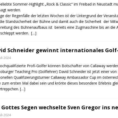
eliebte Sommer-Highlight „Rock & Classic“ im Freibad in Neustadt mu
sagt werden.
lge der Regenfälle der letzten Wochen ist der Untergrund der Veranst
die Standsicherheit der Bühne und damit auch die Sicherheit der Mitw
reitung des Bühnenaufbaus ist bereits eine Zugmaschine bis an die
eschleppt werden.
[…]
id Schneider gewinnt internationales Golf
Juli 2024
ochqualifizierte Profi-Golfer können Botschafter von Callaway werden,
oburger Teaching Pro (Golflehrer) David Schneider ist jetzt einer vo
tionellen Qualifizierungsturnier Callaway Ambassador Cup im österre
e zum ersten Mal dabei sein und krönte dieses besondere Erlebnis gl
rtreppchen.
[…]
 Gottes Segen wechselte Sven Gregor ins 
Juli 2024