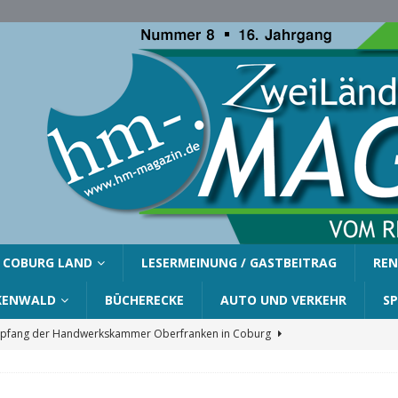
COBURG LAND
LESERMEINUNG / GASTBEITRAG
REN
KENWALD
BÜCHERECKE
AUTO UND VERKEHR
S
fang der Handwerkskammer Oberfranken in Coburg
er Gemeinde Ahorn für Silvia Finzel
AHORN