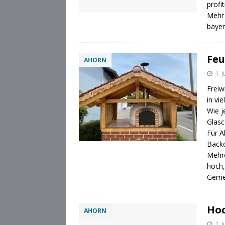
profi
Mehr 
bayer
Feu
AHORN
1. 
Freiw
in vi
Wie j
Glasc
Für A
Backo
Mehre
hoch,
Geme
Hoc
AHORN
1. 