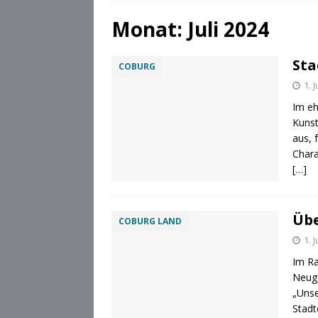
[ 28. Juli 2026 ]
Die Csárdás
Monat:
Juli 2024
[ 28. Juli 2026 ]
OB Dominik
Sta
COBURG
[ 28. Juli 2026 ]
Stadt Cobu
1. 
Im eh
Kunst
aus, 
Chara
[…]
Übe
COBURG LAND
1. 
Im Ra
Neuge
„Unse
Stadt