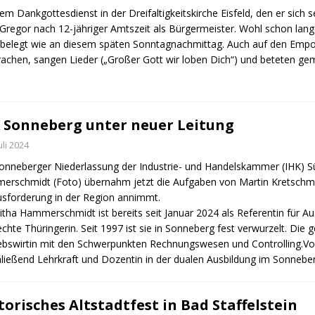
nem Dankgottesdienst in der Dreifaltigkeitskirche Eisfeld, den er sich
Gregor nach 12-jähriger Amtszeit als Bürgermeister. Wohl schon lan
 belegt wie an diesem späten Sonntagnachmittag. Auch auf den Emp
achen, sangen Lieder („Großer Gott wir loben Dich“) und beteten 
 Sonneberg unter neuer Leitung
Juli 2024
onneberger Niederlassung der Industrie- und Handelskammer (IHK) Süd
rschmidt (Foto) übernahm jetzt die Aufgaben von Martin Kretschm
sforderung in der Region annimmt.
tha Hammerschmidt ist bereits seit Januar 2024 als Referentin für Aus-
echte Thüringerin. Seit 1997 ist sie in Sonneberg fest verwurzelt. Die
ebswirtin mit den Schwerpunkten Rechnungswesen und Controlling.Von
ließend Lehrkraft und Dozentin in der dualen Ausbildung im Sonnebe
torisches Altstadtfest in Bad Staffelstein